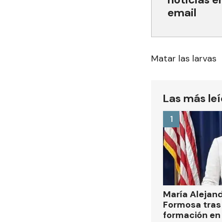
email
Matar las larvas
Las más le
1
María Alejan
Formosa tras 
formación en