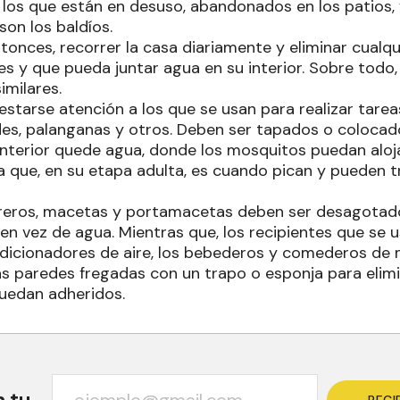
los que están en desuso, abandonados en los patios,
on los baldíos.
tonces, recorrer la casa diariamente y eliminar cualq
s y que pueda juntar agua en su interior. Sobre todo,
similares.
starse atención a los que se usan para realizar tare
des, palanganas y otros. Deben ser tapados o colocad
 interior quede agua, donde los mosquitos puedan aloj
a que, en su etapa adulta, es cuando pican y pueden t
oreros, macetas y portamacetas deben ser desagotados
en vez de agua. Mientras que, los recipientes que se 
dicionadores de aire, los bebederos y comederos de
s paredes fregadas con un trapo o esponja para elimi
uedan adheridos.
n tu