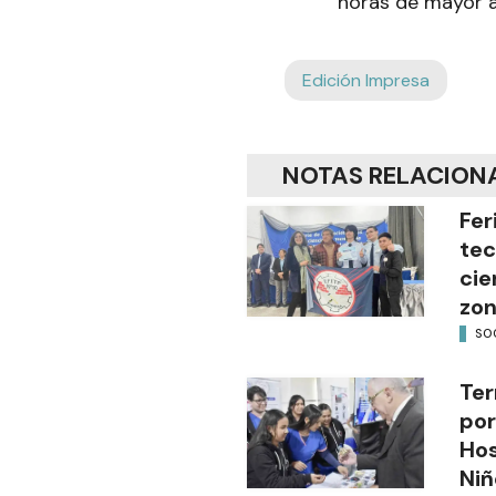
horas de mayor a
Edición Impresa
NOTAS RELACION
Fer
tec
cie
zon
SO
Ter
por
Hos
Niñ