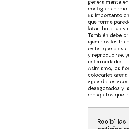
generalmente en 
contiguos como s
Es importante en
que forme parede
latas, botellas y 
También debe pre
ejemplos los bal
evitar que en su
y reproducirse, y
enfermedades.
Asimismo, los fl
colocarles arena 
agua de los acon
desagotados y la
mosquitos que q
Recibí las
noticias e