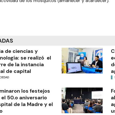
ctividad de los mosquitos (amanecer y atardecer).
ADAS
ia de ciencias y
C
nología: se realizó el
e
rre de la instancia
d
al de capital
a
CIEDAD
minaron los festejos
F
 el 50.o aniversario
a
pital de la Madre y el
a
o
u