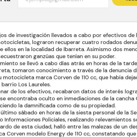
os de investigación llevados a cabo por efectivos de l
otocicletas, lograron recuperar cuatro rodados den
e ellos en la localidad de Ibarreta. Asimismo dos men
 secuestraron ganzúas que tenían en su poder.
miento se llevó a cabo días atrás en horas de la tard
rreta, tomaron conocimiento a través de la denuncia d
u motocicleta marca Corven de 110 cc, que había deja
 barrio Los Laureles.
nar de los efectivos, recabaron datos de interés logr
se encontraba oculto en inmediaciones de la cancha
ociendo la damnificada como de su propiedad.
último sábado en horas de la siesta personal de la S
 Informaciones Policiales, realizando relevamientos so
guardo de esta ciudad, halló entre las malezas de un 
a Corven modelo Energy de 110 cc, constatando que 