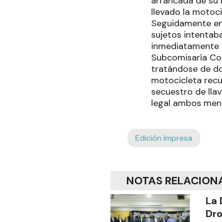
arrancada de su 
llevado la motoci
Seguidamente en
sujetos intentab
inmediatamente e
Subcomisaría Col
tratándose de do
motocicleta recu
secuestro de llav
legal ambos meno
Edición Impresa
NOTAS RELACION
La 
Dro