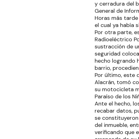
y cerradura del b
General de Infor
Horas más tarde 
el cual ya había 
Por otra parte, 
Radioeléctrico Po
sustracción de u
seguridad coloca
hecho logrando h
barrio, procedie
Por último, este
Alacrán, tomó c
su motocicleta m
Paraíso de los Ni
Ante el hecho, lo
recabar datos, p
se constituyeron 
del inmueble, en
verificando que 