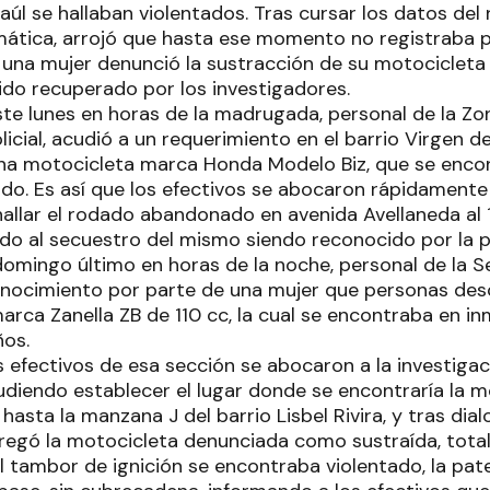
aúl se hallaban violentados. Tras cursar los datos del
mática, arrojó que hasta ese momento no registraba 
una mujer denunció la sustracción de su motocicleta d
sido recuperado por los investigadores.
este lunes en horas de la madrugada, personal de la 
licial, acudió a un requerimiento en el barrio Virgen de
na motocicleta marca Honda Modelo Biz, que se enco
do. Es así que los efectivos se abocaron rápidamente a
allar el rodado abandonado en avenida Avellaneda a
ndo al secuestro del mismo siendo reconocido por la p
 domingo último en horas de la noche, personal de la 
onocimiento por parte de una mujer que personas des
arca Zanella ZB de 110 cc, la cual se encontraba en i
ños.
s efectivos de esa sección se abocaron a la investiga
udiendo establecer el lugar donde se encontraría la mo
hasta la manzana J del barrio Lisbel Rivira, y tras dial
tregó la motocicleta denunciada como sustraída, tot
el tambor de ignición se encontraba violentado, la pa