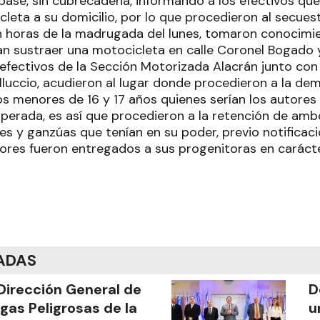
base, sin cubrecadena, informando a los efectivos q
cleta a su domicilio, por lo que procedieron al secuest
 horas de la madrugada del lunes, tomaron conocimi
an sustraer una motocicleta en calle Coronel Bogado 
fectivos de la Sección Motorizada Alacrán junto con 
luccio, acudieron al lugar donde procedieron a la dem
s menores de 16 y 17 años quienes serían los autores 
perada, es así que procedieron a la retención de amb
es y ganzúas que tenían en su poder, previo notificaci
res fueron entregados a sus progenitoras en carácte
ADAS
Dirección General de
D
gas Peligrosas de la
u