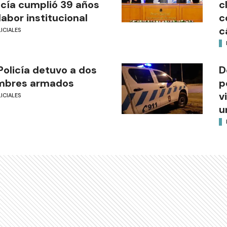
icía cumplió 39 años
c
labor institucional
c
c
ICIALES
Policía detuvo a dos
D
mbres armados
p
v
ICIALES
u