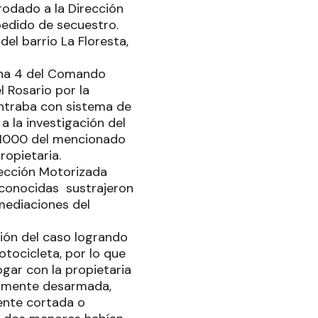
 rodado a la Dirección
pedido de secuestro.
el barrio La Floresta,
Zona 4 del Comando
l Rosario por la
ntraba con sistema de
 la investigación del
l 1000 del mencionado
ropietaria.
Sección Motorizada
conocidas sustrajeron
nmediaciones del
ción del caso logrando
tocicleta, por lo que
ogar con la propietaria
almente desarmada,
tente cortada o