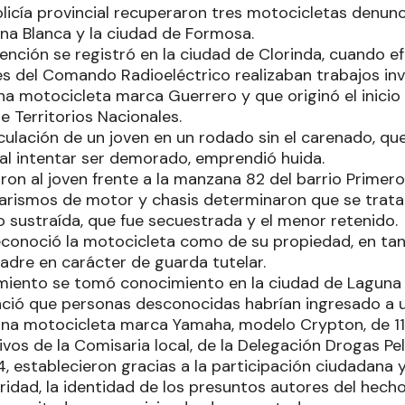
Policía provincial recuperaron tres motocicletas denu
una Blanca y la ciudad de Formosa.
ención se registró en la ciudad de Clorinda, cuando ef
es del Comando Radioeléctrico realizaban trabajos inv
a motocicleta marca Guerrero y que originó el inicio 
e Territorios Nacionales.
culación de un joven en un rodado sin el carenado, qu
 al intentar ser demorado, emprendió huida.
on al joven frente a la manzana 82 del barrio Primero
 guarismos de motor y chasis determinaron que se trat
sustraída, que fue secuestrada y el menor retenido.
econoció la motocicleta como de su propiedad, en tan
adre en carácter de guarda tutelar.
miento se tomó conocimiento en la ciudad de Laguna
ció que personas desconocidas habrían ingresado a 
 una motocicleta marca Yamaha, modelo Crypton, de 11
ctivos de la Comisaria local, de la Delegación Drogas Pe
, establecieron gracias a la participación ciudadana y
idad, la identidad de los presuntos autores del hecho