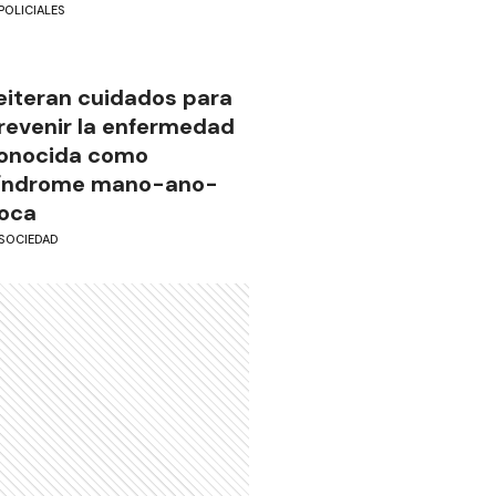
POLICIALES
eiteran cuidados para
revenir la enfermedad
onocida como
índrome mano-ano-
oca
SOCIEDAD