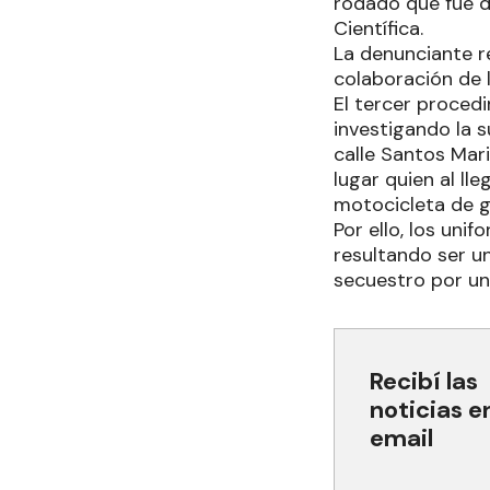
rodado que fue d
Científica.
La denunciante re
colaboración de 
El tercer proced
investigando la s
calle Santos Mari
lugar quien al ll
motocicleta de gr
Por ello, los uni
resultando ser u
secuestro por un
Recibí las
noticias e
email