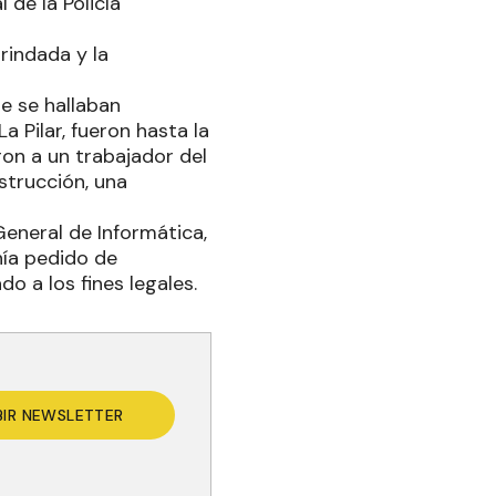
de la Policía
rindada y la
e se hallaban
a Pilar, fueron hasta la
ron a un trabajador del
nstrucción, una
General de Informática,
nía pedido de
o a los fines legales.
BIR NEWSLETTER