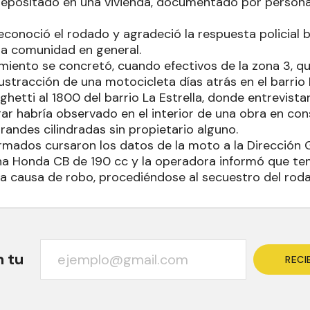
epositado en una vivienda, documentado por personal 
conoció el rodado y agradeció la respuesta policial b
la comunidad en general.
imiento se concretó, cuando efectivos de la zona 3, qu
ustracción de una motocicleta días atrás en el barrio L
ghetti al 1800 del barrio La Estrella, donde entrevista
egar habría observado en el interior de una obra en co
andes cilindradas sin propietario alguno.
formados cursaron los datos de la moto a la Dirección 
na Honda CB de 190 cc y la operadora informó que te
a causa de robo, procediéndose al secuestro del rodad
n tu
RECI