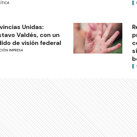
ÍTICA
vincias Unidas:
R
tavo Valdés, con un
p
ido de visión federal
c
s
CIÓN IMPRESA
b