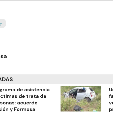
y
osa
ADAS
grama de asistencia
U
íctimas de trata de
f
sonas: acuerdo
v
ión y Formosa
p