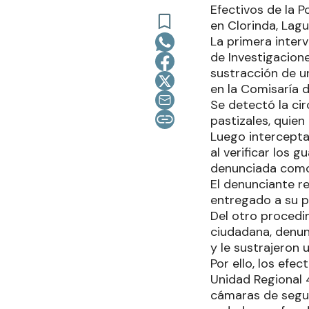
Efectivos de la 
en Clorinda, Lag
La primera interv
de Investigacion
sustracción de un
en la Comisaría d
Se detectó la cir
pastizales, quien
Luego interceptar
al verificar los
denunciada como 
El denunciante r
entregado a su p
Del otro procedi
ciudadana, denun
y le sustrajeron
Por ello, los efe
Unidad Regional 4
cámaras de segur