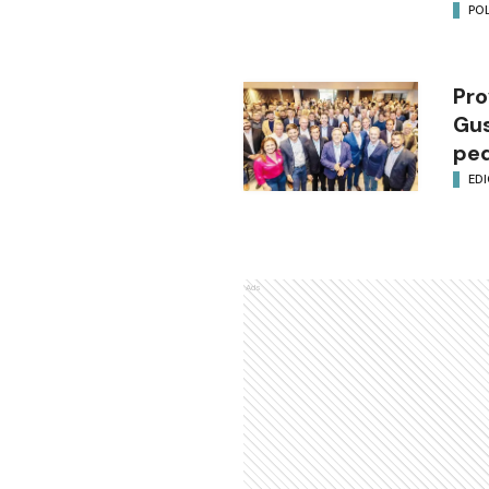
POL
Pro
Gus
ped
EDI
Ads