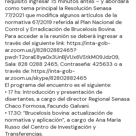
requisito ingresar 15 minutos antes – y abordará
como tema principal la Resolución Senasa
77/2021 que modifica algunos artículos de la
normativa 67/2019 referida al Plan Nacional de
Control y Erradicación de Brucelosis Bovina.
Para acceder a la reunión se deberá ingresar a
través del siguiente link: https://inta-gob-
ar.zoom.us/j/82802882465?
pwd=T2oraE8ya0x3UnBjVUx6VStkM09Jdz09,
Sala: 828 0288 2465, Contraseña: 425633 o a
través de: https://inta-gob-
ar.zoom.us/skype/82802882465
El programa del encuentro es el siguiente:
• 17 hs: Introducción y presentación de
disertantes, a cargo del director Regional Senasa
Chaco Formosa, Facundo Galvani.
• 17.30: “Brucelosis bovina: actualización de
normativa y aplicación”, a cargo de Ana María
Russo del Centro de Investigación y
Transferencias.