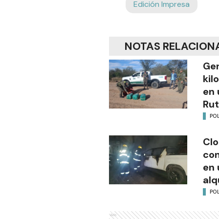
Edición Impresa
NOTAS RELACION
Gen
kil
en 
Rut
POL
Clo
co
en 
alq
POL
Ads