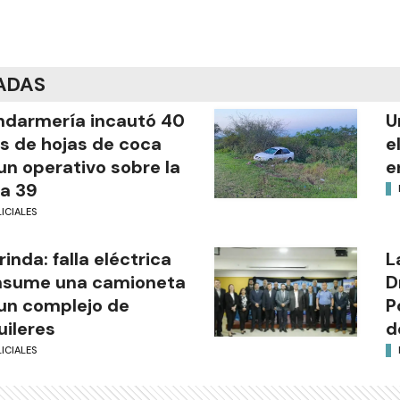
ADAS
darmería incautó 40
U
os de hojas de coca
e
un operativo sobre la
e
a 39
ICIALES
rinda: falla eléctrica
L
nsume una camioneta
D
un complejo de
P
uileres
d
ICIALES