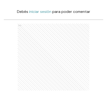
Debés
iniciar sesión
para poder comentar
Ads