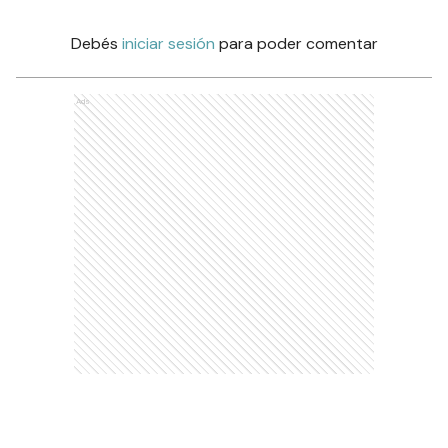
Debés
iniciar sesión
para poder comentar
Ads