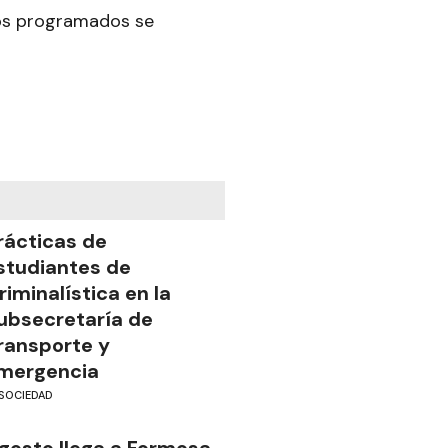
ajos programados se
rácticas de
studiantes de
riminalística en la
ubsecretaría de
ransporte y
mergencia
SOCIEDAD
gosto llega a Formosa