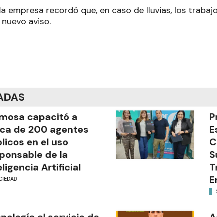
 la empresa recordó que, en caso de lluvias, los trab
nuevo aviso.
ADAS
mosa capacitó a
P
ca de 200 agentes
E
licos en el uso
C
ponsable de la
S
eligencia Artificial
T
E
CIEDAD
nología al servicio de
A