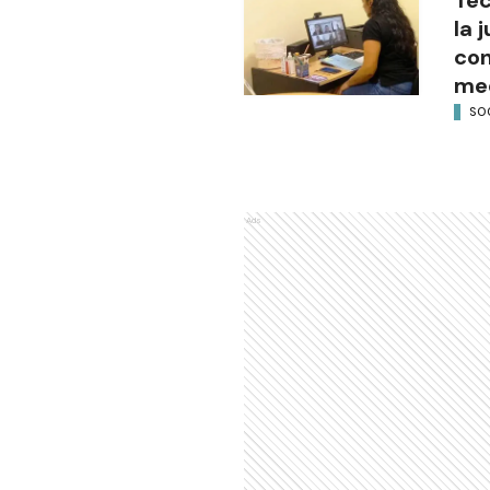
la 
con
med
SO
Ads