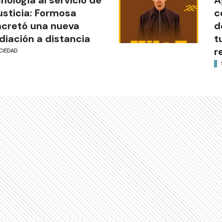
justicia: Formosa
c
cretó una nueva
d
iación a distancia
t
r
CIEDAD