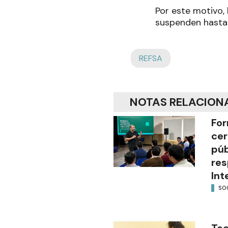
Por este motivo,
suspenden hasta 
REFSA
NOTAS RELACION
For
cer
púb
res
Int
SO
Tec