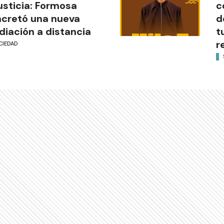
justicia: Formosa
c
cretó una nueva
d
iación a distancia
t
r
CIEDAD