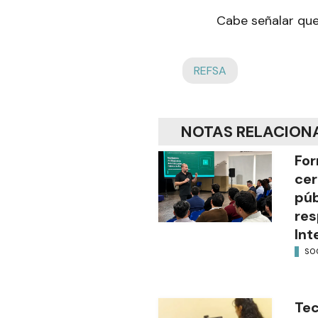
Cabe señalar que
REFSA
NOTAS RELACION
For
cer
púb
res
Int
SO
Tec