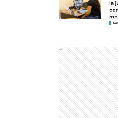
la 
con
med
SO
Ads