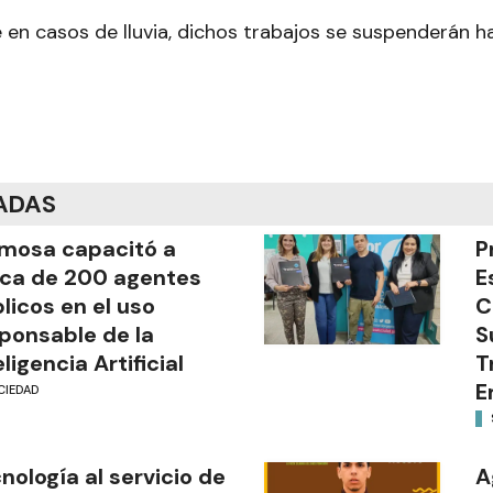
 en casos de lluvia, dichos trabajos se suspenderán h
ADAS
mosa capacitó a
P
ca de 200 agentes
E
licos en el uso
C
ponsable de la
S
eligencia Artificial
T
E
CIEDAD
nología al servicio de
A