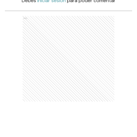
Debés
iniciar sesión
para poder comentar
Ads