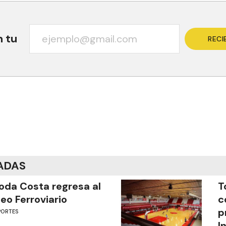
n tu
RECI
ADAS
oda Costa regresa al
T
eo Ferroviario
c
p
PORTES
I