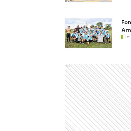
Fon
Amé
DE
Ads