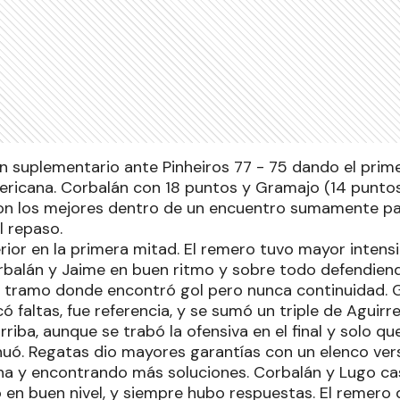
n suplementario ante Pinheiros 77 - 75 dando el prim
ericana. Corbalán con 18 puntos y Gramajo (14 puntos
ron los mejores dentro de un encuentro sumamente pa
l repaso.
ior en la primera mitad. El remero tuvo mayor intensid
rbalán y Jaime en buen ritmo y sobre todo defendiend
n tramo donde encontró gol pero nunca continuidad. Ga
ó faltas, fue referencia, y se sumó un triple de Aguirr
riba, aunque se trabó la ofensiva en el final y solo que
nuó. Regatas dio mayores garantías con un elenco vers
ha y encontrando más soluciones. Corbalán y Lugo cast
 en buen nivel, y siempre hubo respuestas. El remero