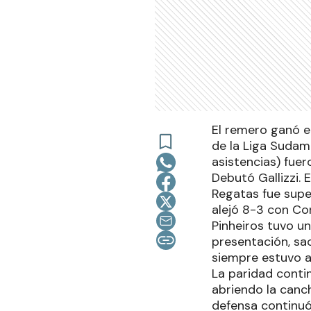
El remero ganó e
de la Liga Sudam
asistencias) fue
Debutó Gallizzi. E
Regatas fue super
alejó 8-3 con Co
Pinheiros tuvo u
presentación, sac
siempre estuvo ar
La paridad conti
abriendo la canc
defensa continuó