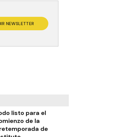
BIR NEWSLETTER
odo listo para el
omienzo de la
retemporada de
nstituto