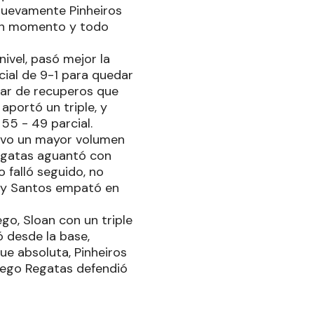
. Nuevamente Pinheiros
uen momento y todo
ivel, pasó mejor la
cial de 9-1 para quedar
par de recuperos que
portó un triple, y
55 - 49 parcial.
 tuvo un mayor volumen
Regatas aguantó con
o falló seguido, no
a y Santos empató en
ego, Sloan con un triple
ó desde la base,
fue absoluta, Pinheiros
 luego Regatas defendió