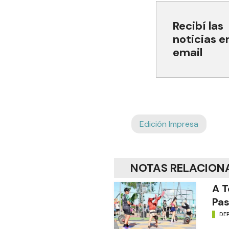
Recibí las
noticias e
email
Edición Impresa
NOTAS RELACION
A T
Pas
DE