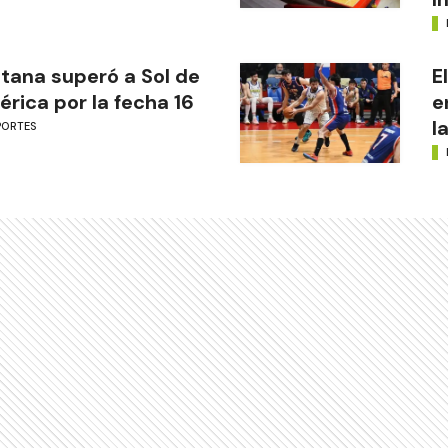
tana superó a Sol de
E
rica por la fecha 16
e
l
PORTES