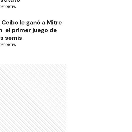
DEPORTES
l Ceibo le ganó a Mitre
n el primer juego de
as semis
DEPORTES