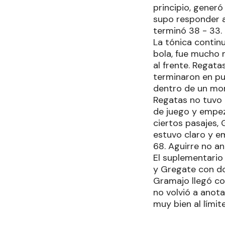
principio, generó
supo responder a
terminó 38 - 33.
La tónica continu
bola, fue mucho 
al frente. Regat
terminaron en pu
dentro de un mome
Regatas no tuvo 
de juego y empez
ciertos pasajes, 
estuvo claro y e
68. Aguirre no an
El suplementario 
y Gregate con dos
Gramajo llegó con
no volvió a anota
muy bien al límit