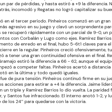
 un par de pérdidas, y hasta estiró a +9 la diferencia
trás, incomodó y Regatas no logró capitalizar su b
ó en el tercer período. Pinheiros comenzó en un gran n
más agresivo en su juego y clavó un sorprendente par
as se recuperó rápidamente con un parcial de 9-0, un 
ntos con Corbalán y Lugo como ejes. Ramírez Barrios a
nto de enredo en el final, hubo 5-6t1 claves para el 
cierre en la regular. Pinheiros creció ofensivamente,
ó a tener una gran continuidad ofensiva en el final. 
Gramajo estiró la diferencia a 66 - 62, aunque el equip
mpezó a competer faltas. Pinheiros acertó a distanci
otó en la última y todo quedó iguales.
fue de pura tensión. Pinheiros continuó firme en su ju
 acciones para estirar a +4 la diferencia. Jaime lider
 un triple y Ramírez Barrios lo dio vuelta. La paridad 
r, y Santos fue infraccionado. El interno anotó 1-2, y
e de los 24’’ para quedarse con la victoria.