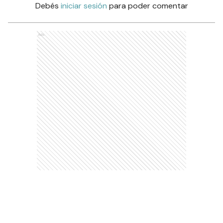
Debés
iniciar sesión
para poder comentar
Ads