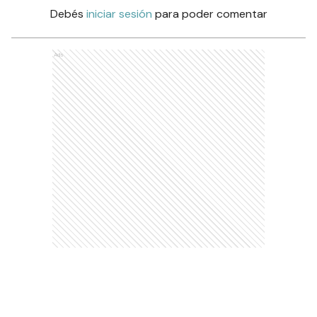
Debés
iniciar sesión
para poder comentar
Ads