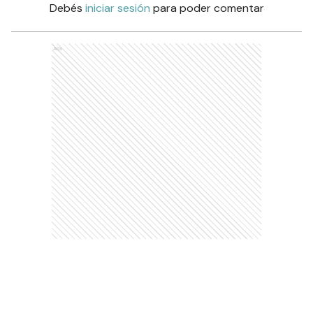
Debés
iniciar sesión
para poder comentar
Ads