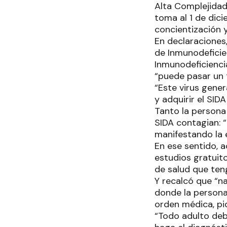
Alta Complejidad
toma al 1 de dic
concientización 
En declaraciones,
de Inmunodeficie
Inmunodeficienci
“puede pasar un 
“Este virus gene
y adquirir el SID
Tanto la persona
SIDA contagian: 
manifestando la 
En ese sentido, 
estudios gratuito
de salud que ten
Y recalcó que “n
donde la persona
orden médica, pid
“Todo adulto de