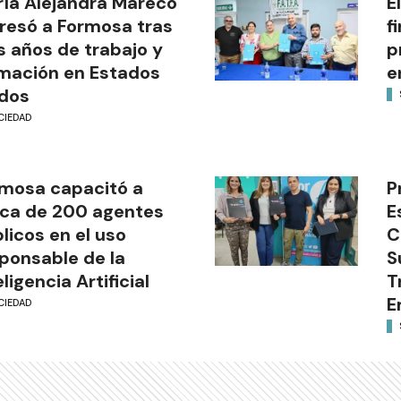
ía Alejandra Mareco
E
resó a Formosa tras
f
s años de trabajo y
p
mación en Estados
e
dos
CIEDAD
mosa capacitó a
P
ca de 200 agentes
E
licos en el uso
C
ponsable de la
S
eligencia Artificial
T
E
CIEDAD