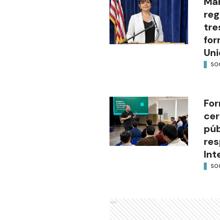
Mar
reg
tre
for
Uni
SO
For
cer
púb
res
Int
SO
Ads