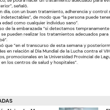
ico, se podrá hacer un tratamiento adecuado para evita
erior”, señaló.
n día, con un buen tratamiento, adherencia y control 
indetectables”, de modo que “la persona puede tener
ra edad como cualquier individuo sano”.
aso de la embarazada “si detectamos tempranamente 
H se pueden realizar los tratamientos adecuados para 
ebé”.
rmó que “en el transcurso de esta semana y posterior
es en relación al Día Mundial de la Lucha contra el V
cos, promocionales en la Universidad Provincial de La
 en los centros de salud y hospitales”.
ADAS