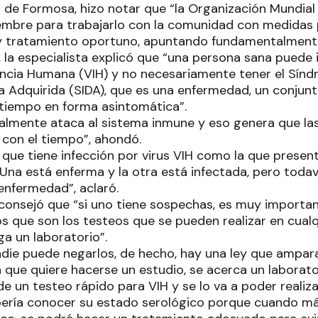
 de Formosa, hizo notar que “la Organización Mundial
iembre para trabajarlo con la comunidad con medidas 
y tratamiento oportuno, apuntando fundamentalmente
 la especialista explicó que “una persona sana puede i
ncia Humana (VIH) y no necesariamente tener el Sín
a Adquirida (SIDA), que es una enfermedad, un conjunt
tiempo en forma asintomática”.
ralmente ataca al sistema inmune y eso genera que la
A con el tiempo”, ahondó.
 que tiene infección por virus VIH como la que presen
“Una está enferma y la otra está infectada, pero todav
enfermedad”, aclaró.
aconsejó que “si uno tiene sospechas, es muy importa
s que son los testeos que se pueden realizar en cualq
ga un laboratorio”.
adie puede negarlos, de hecho, hay una ley que ampara
 que quiere hacerse un estudio, se acerca un laborato
e un testeo rápido para VIH y se lo va a poder realiz
bería conocer su estado serológico porque cuando 