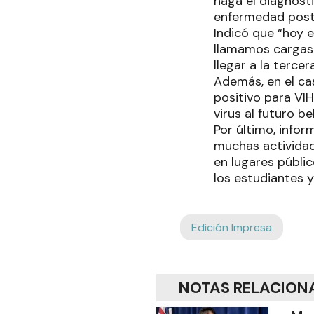
haga el diagnóst
enfermedad post
Indicó que “hoy e
llamamos cargas 
llegar a la terce
Además, en el c
positivo para VI
virus al futuro b
Por último, info
muchas actividad
en lugares públi
los estudiantes y
Edición Impresa
NOTAS RELACION