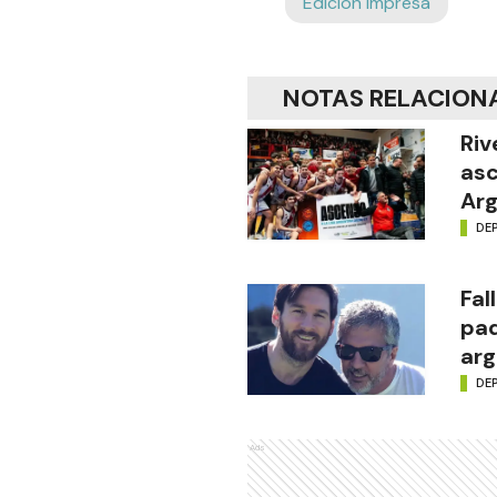
Edición Impresa
NOTAS RELACION
Riv
asc
Arg
DE
Fal
pad
arg
DE
Ads