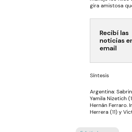
gira amistosa qu
Recibí las
noticias e
email
Síntesis
Argentina: Sabrin
Yamila Nizetich (
Hernán Ferraro. I
Herrera (11) y Vic