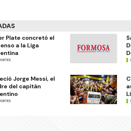
ADAS
er Plate concretó el
S
enso a la Liga
D
entina
D
PORTES
leció Jorge Messi, el
C
re del capitán
a
entino
L
PORTES