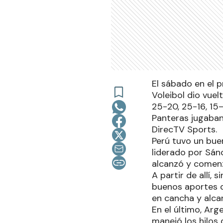
El sábado en el 
Voleibol dio vuel
25-20, 25-16, 15
Panteras jugaban
DirecTV Sports.
Perú tuvo un bue
liderado por Sán
alcanzó y comen
A partir de allí,
buenos aportes de
en cancha y alca
En el último, Arg
manejó los hilos 