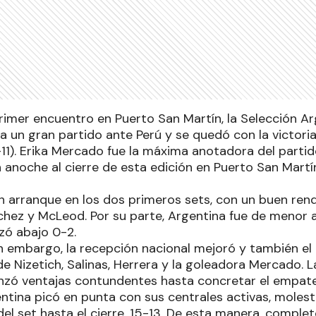
primer encuentro en Puerto San Martín, la Selección A
ta un gran partido ante Perú y se quedó con la victori
–11). Erika Mercado fue la máxima anotadora del parti
 anoche al cierre de esta edición en Puerto San Martí
n arranque en los dos primeros sets, con un buen ren
chez y McLeod. Por su parte, Argentina fue de menor a
zó abajo 0-2.
 sin embargo, la recepción nacional mejoró y también e
 Nizetich, Salinas, Herrera y la goleadora Mercado. L
nzó ventajas contundentes hasta concretar el empate
entina picó en punta con sus centrales activas, moles
del set hasta el cierre, 15-13. De esta manera, completó