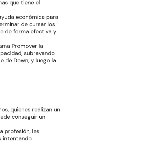
mas que tiene el
a ayuda económica para
erminar de cursar los
de de forma efectiva y
rama Promover la
apacidad, subrayando
me de Down, y luego la
s, quienes realizan un
uede conseguir un
a profesión, les
s intentando