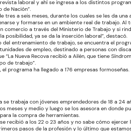
revista laboral y ahí se ingresa a los distintos progra
o de Nación”.
de tres a seis meses, durante los cuales se les da un
narse y formarse en un ambiente real de trabajo. Al t
 comercio a través del Ministerio de Trabajo y si rin
a posibilidad, ya se da la inserción laboral”, destacó.
o del entrenamiento de trabajo, se encuentra el prog
tunidades de empleo, destinado a personas con disc
ue “La Nueva Recova recibió a Ailén, que tiene Síndro
po de trabajo”.
io, el programa ha llegado a 176 empresas formoseñas.
 se trabaja con jóvenes emprendedores de 18 a 24 año
os meses y medio y luego se los asesora en donde p
o para la compra de herramientas.
se recibió a los 22 o 23 años y no sabe cómo ejercer l
imeros pasos de la profesión y lo último que estamo