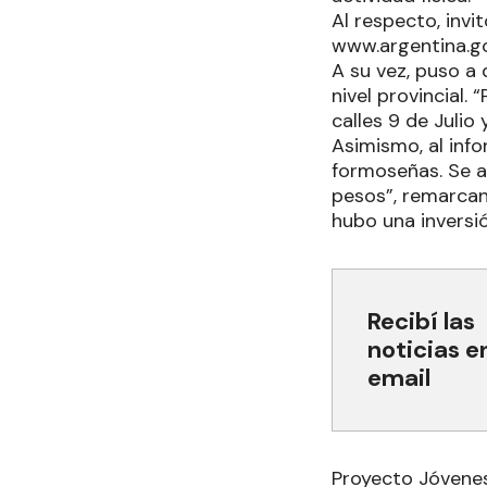
Al respecto, invi
www.argentina.go
A su vez, puso a
nivel provincial.
calles 9 de Julio
Asimismo, al inf
formoseñas. Se al
pesos”, remarcan
hubo una inversió
Recibí las
noticias e
email
Proyecto Jóvene