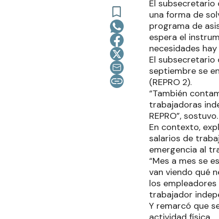
El subsecretario
una forma de solv
programa de asis
espera el instrum
necesidades hay 
El subsecretario
septiembre se en
(REPRO 2).
“También contam
trabajadoras inde
REPRO”, sostuvo.
En contexto, exp
salarios de traba
emergencia al tra
“Mes a mes se es
van viendo qué n
los empleadores p
trabajador indepe
Y remarcó que se
actividad física.