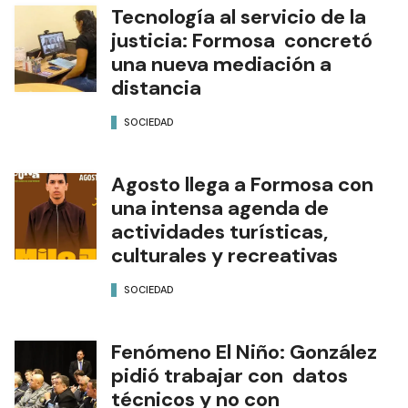
Tecnología al servicio de la
justicia: Formosa concretó
una nueva mediación a
distancia
SOCIEDAD
Agosto llega a Formosa con
una intensa agenda de
actividades turísticas,
culturales y recreativas
SOCIEDAD
Fenómeno El Niño: González
pidió trabajar con datos
técnicos y no con