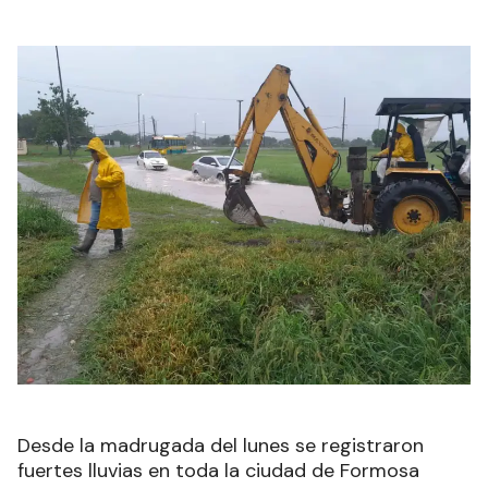
Desde la madrugada del lunes se registraron
fuertes lluvias en toda la ciudad de Formosa