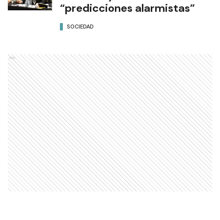
“predicciones alarmistas”
SOCIEDAD
Ads