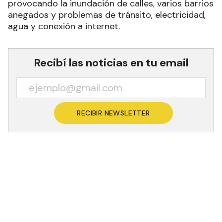
provocando la inundación de calles, varios barrios
anegados y problemas de tránsito, electricidad,
agua y conexión a internet.
Recibí las noticias en tu email
RECIBIR NEWSLETTER
La Municipallidad se encuentra realizando tareas
de limpieza e informó temprano que no habría
servicio de colectivos por las copiosas lluvias.
También informaron que el Comando de
Emergencias estuvo trabajando en las bocas de