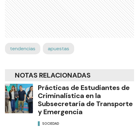
tendencias
apuestas
NOTAS RELACIONADAS
Prácticas de Estudiantes de
Criminalística en la
Subsecretaría de Transporte
y Emergencia
SOCIEDAD