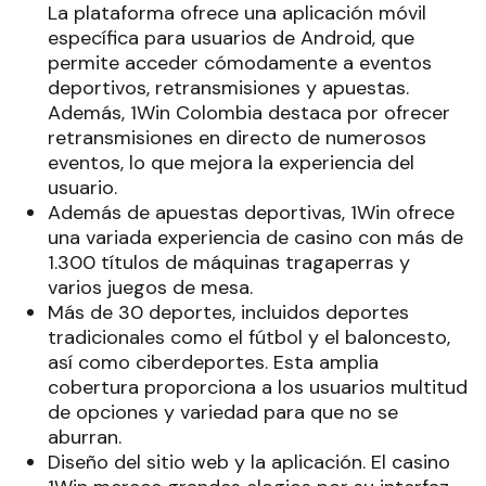
La plataforma ofrece una aplicación móvil
específica para usuarios de Android, que
permite acceder cómodamente a eventos
deportivos, retransmisiones y apuestas.
Además, 1Win Colombia destaca por ofrecer
retransmisiones en directo de numerosos
eventos, lo que mejora la experiencia del
usuario.
Además de apuestas deportivas, 1Win ofrece
una variada experiencia de casino con más de
1.300 títulos de máquinas tragaperras y
varios juegos de mesa.
Más de 30 deportes, incluidos deportes
tradicionales como el fútbol y el baloncesto,
así como ciberdeportes. Esta amplia
cobertura proporciona a los usuarios multitud
de opciones y variedad para que no se
aburran.
Diseño del sitio web y la aplicación. El casino