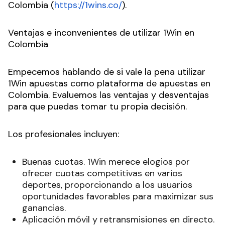
Colombia (
https://1wins.co/
).
Ventajas e inconvenientes de utilizar 1Win en
Colombia
Empecemos hablando de si vale la pena utilizar
1Win apuestas como plataforma de apuestas en
Colombia. Evaluemos las ventajas y desventajas
para que puedas tomar tu propia decisión.
Los profesionales incluyen:
Buenas cuotas. 1Win merece elogios por
ofrecer cuotas competitivas en varios
deportes, proporcionando a los usuarios
oportunidades favorables para maximizar sus
ganancias.
Aplicación móvil y retransmisiones en directo.