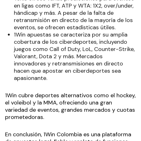
en ligas como IFT, ATP y WTA: 1X2, over/under,
hándicap y más. A pesar de la falta de
retransmisión en directo de la mayoría de los
eventos, se ofrecen estadísticas útiles.
1Win apuestas se caracteriza por su amplia
cobertura de los ciberdeportes, incluyendo
juegos como Call of Duty, LoL, Counter-Strike,
Valorant, Dota 2 y más. Mercados
innovadores y retransmisiones en directo
hacen que apostar en ciberdeportes sea
apasionante.
1Win cubre deportes alternativos como el hockey,
el voleibol y la MMA, ofreciendo una gran
variedad de eventos, grandes mercados y cuotas
prometedoras.
En conclusión, 1Win Colombia es una plataforma