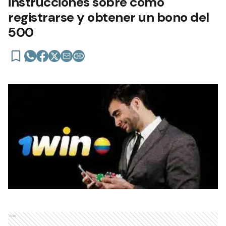
instrucciones sobre cómo
registrarse y obtener un bono del
500
Ads