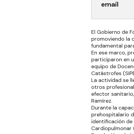
email
El Gobierno de F
promoviendo la c
fundamental para 
En ese marco, pro
participaron en 
equipo de Docenc
Catástrofes (SIP
La actividad se l
otros profesiona
efector sanitari
Ramírez.
Durante la capac
prehospitalario 
identificación d
Cardiopulmonar (