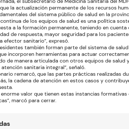
jornada, el subsecretario de Medicina Sanitaria del M
que la actualización permanente de los recursos hu
ndamentales del sistema público de salud en la provin
 continua de los equipos de salud es una política sos
sta a la formación permanente, teniendo en cuenta 
dad de respuesta, mayor seguridad para los paciente
 efector sanitario”, expresó.
residentes también forman parte del sistema de salud 
 que incorporen herramientas para actuar correctamen
ando de manera articulada con otros equipos de salud 
 atención sanitaria integral”, señaló.
onario remarcó, que las partes prácticas realizadas d
más, la cadena de atención en estos casos y contribuy
esta.
l enorme valor que tienen estas instancias formativas
cas”, marcó para cerrar.
ídas