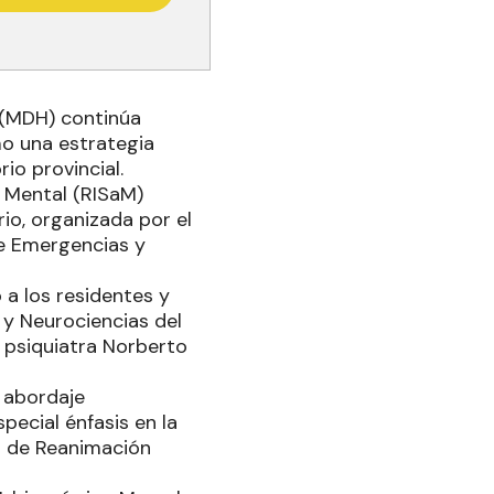
 (MDH) continúa
o una estrategia
io provincial.
d Mental (RISaM)
io, organizada por el
de Emergencias y
ó a los residentes y
 y Neurociencias del
o psiquiatra Norberto
l abordaje
pecial énfasis en la
as de Reanimación