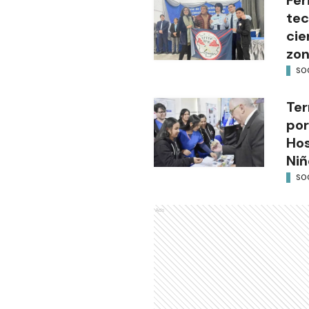
tec
cie
zon
SO
Ter
por
Hos
Niñ
SO
Ads