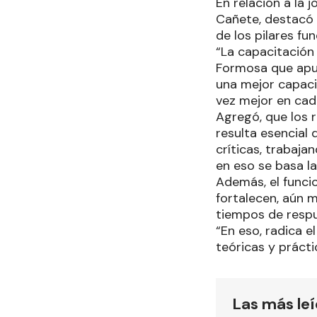
En relación a la 
Cañete, destacó 
de los pilares fu
“La capacitación
Formosa que apue
una mejor capaci
vez mejor en cada
Agregó, que los 
resulta esencial
críticas, trabaj
en eso se basa la
Además, el funci
fortalecen, aún 
tiempos de respu
“En eso, radica e
teóricas y prácti
Las más le