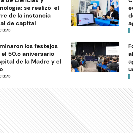
nología: se realizó el
e
rre de la instancia
d
al de capital
a
CIEDAD
minaron los festejos
F
 el 50.o aniversario
a
pital de la Madre y el
a
o
u
CIEDAD