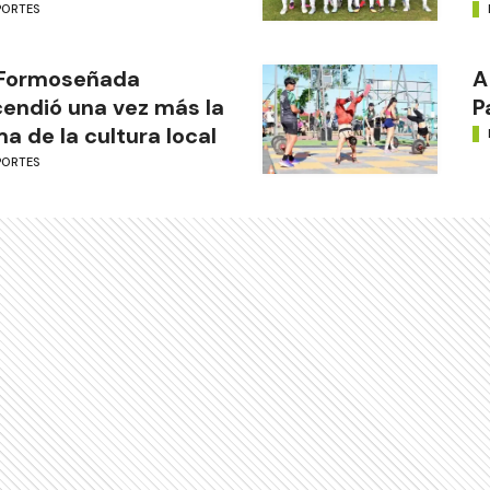
PORTES
 Formoseñada
A
endió una vez más la
P
ma de la cultura local
PORTES