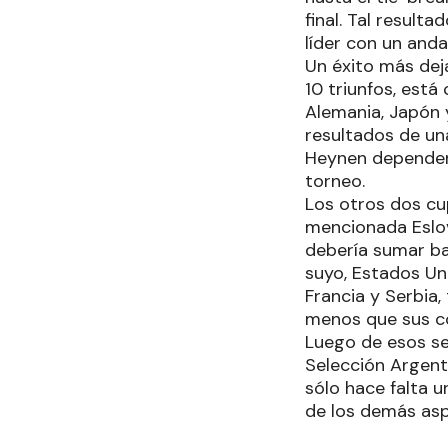
final. Tal resulta
líder con un anda
Un éxito más deja
10 triunfos, est
Alemania, Japón 
resultados de una
Heynen dependen
torneo.
Los otros dos cu
mencionada Eslove
debería sumar ba
suyo, Estados Uni
Francia y Serbia,
menos que sus co
Luego de esos se
Selección Argenti
sólo hace falta u
de los demás asp