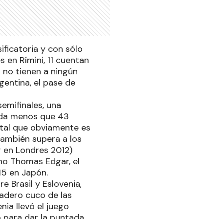
ificatoria y con sólo
 en Rímini, 11 cuentan
 no tienen a ningún
rgentina, el pase de
semifinales, una
nada menos que 43
otal que obviamente es
también supera a los
 en Londres 2012)
ano Thomas Edgar, el
15 en Japón.
e Brasil y Eslovenia,
dadero cuco de las
ia llevó el juego
o para dar la puntada