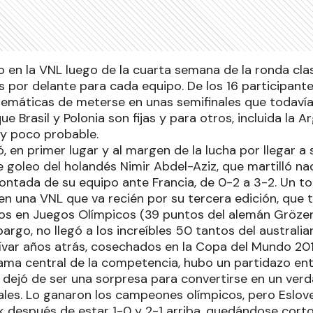
 en la VNL luego de la cuarta semana de la ronda clas
 por delante para cada equipo. De los 16 participantes
máticas de meterse en unas semifinales que todavía
e Brasil y Polonia son fijas y para otros, incluida la A
y poco probable.
 en primer lugar y al margen de la lucha por llegar a 
 goleo del holandés Nimir Abdel-Aziz, que martilló 
ontada de su equipo ante Francia, de 0-2 a 3-2. Un t
en una VNL que va recién por su tercera edición, que 
s en Juegos Olímpicos (39 puntos del alemán Grözer
argo, no llegó a los increíbles 50 tantos del australi
ívar años atrás, cosechados en la Copa del Mundo 20
ama central de la competencia, hubo un partidazo entr
a dejó de ser una sorpresa para convertirse en un ver
les. Lo ganaron los campeones olímpicos, pero Esloven
ak después de estar 1-0 y 2-1 arriba, quedándose cort