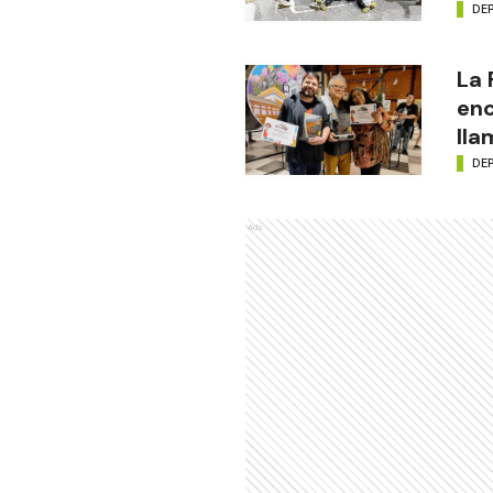
DE
La
enc
lla
DE
Ads