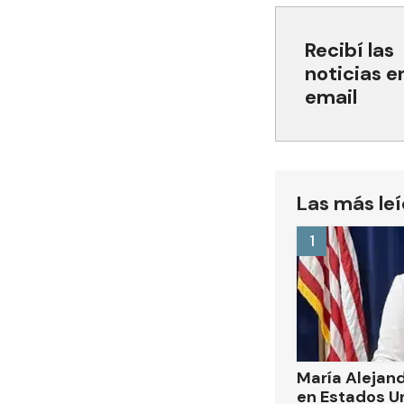
Recibí las
noticias e
email
Las más le
1
María Alejand
en Estados U