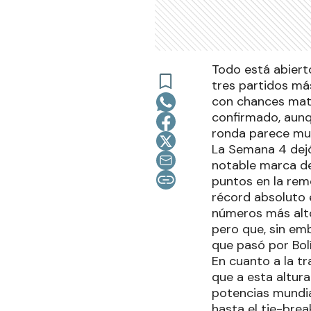
Todo está abierto
tres partidos más
con chances mate
confirmado, aunqu
ronda parece mu
La Semana 4 dejó,
notable marca de
puntos en la rem
récord absoluto 
números más alto
pero que, sin emb
que pasó por Bol
En cuanto a la tr
que a esta altur
potencias mundia
hasta el tie-bre