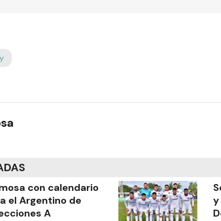
y
osa
ADAS
mosa con calendario
S
a el Argentino de
y
ecciones A
D