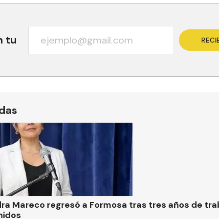
n tu
RECI
ídas
ra Mareco regresó a Formosa tras tres años de tra
nidos