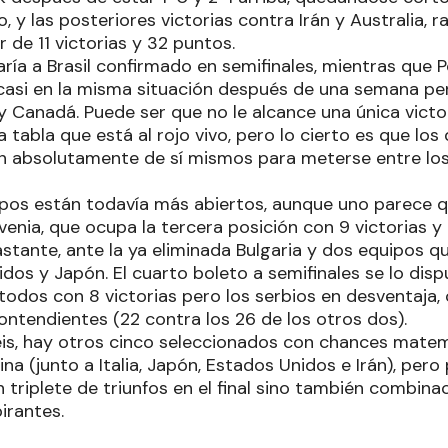
do, y las posteriores victorias contra Irán y Australia, 
r de 11 victorias y 32 puntos.
ría a Brasil confirmado en semifinales, mientras que P
á casi en la misma situación después de una semana pe
y Canadá. Puede ser que no le alcance una única victo
 tabla que está al rojo vivo, pero lo cierto es que los 
 absolutamente de sí mismos para meterse entre los
pos están todavía más abiertos, aunque uno parece q
nia, que ocupa la tercera posición con 9 victorias y en
stante, ante la ya eliminada Bulgaria y dos equipos q
dos y Japón. El cuarto boleto a semifinales se lo disp
 todos con 8 victorias pero los serbios en desventaja
ntendientes (22 contra los 26 de los otros dos).
is, hay otros cinco seleccionados con chances matemá
na (junto a Italia, Japón, Estados Unidos e Irán), pero
n triplete de triunfos en el final sino también combin
irantes.