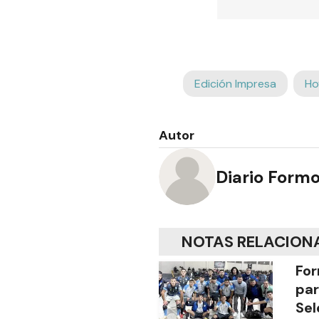
Edición Impresa
Ho
Autor
Diario Form
NOTAS RELACION
For
par
Sel