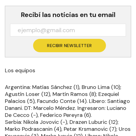
Recibí las noticias en tu email
RECIBIR NEWSLETTER
Los equipos
Argentina: Matías Sánchez (1), Bruno Lima (10);
Agustín Loser (12), Martín Ramos (8); Ezequiel
Palacios (5), Facundo Conte (14). Líbero: Santiago
Danani. DT: Marcelo Méndez. Ingresaron: Luciano
De Cecco (-), Federico Pereyra (6).
Serbia: Nikola Jovovic (-), Drazen Luburic (12);
Marko Podrascanin (4), Petar Krsmanovic (7); Uros
Kovacevic (3), Marko Ivovic (12). Líbero: Nikola