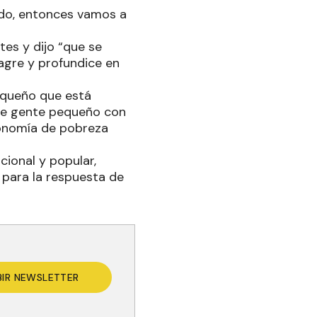
nado, entonces vamos a
tes y dijo “que se
agre y profundice en
equeño que está
 de gente pequeño con
conomía de pobreza
cional y popular,
a para la respuesta de
BIR NEWSLETTER