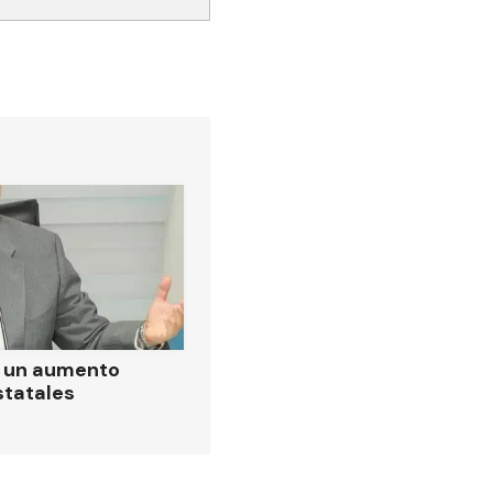
ó un aumento
statales