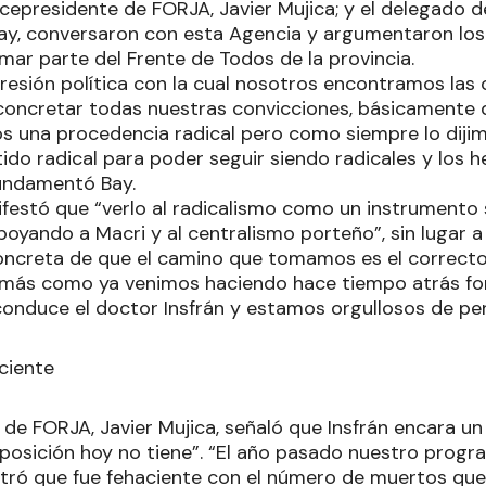
vicepresidente de FORJA, Javier Mujica; y el delegado 
y, conversaron con esta Agencia y argumentaron los
mar parte del Frente de Todos de la provincia.
presión política con la cual nosotros encontramos las 
concretar todas nuestras convicciones, básicamente 
 una procedencia radical pero como siempre lo diji
tido radical para poder seguir siendo radicales y los 
undamentó Bay.
ifestó que “verlo al radicalismo como un instrumento s
poyando a Macri y al centralismo porteño”, sin lugar a
ncreta de que el camino que tomamos es el correcto
z más como ya venimos haciendo hace tiempo atrás f
conduce el doctor Insfrán y estamos orgullosos de per
ciente
 de FORJA, Javier Mujica, señaló que Insfrán encara u
oposición hoy no tiene”. “El año pasado nuestro progr
ró que fue fehaciente con el número de muertos que