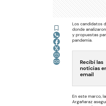
Los candidatos d
donde analizaron 
y propuestas par
pandemia.
Recibí las
noticias e
email
En este marco, l
Argañaraz asegur