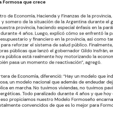
a Formosa que crece
stro de Economía, Hacienda y Finanzas de la provincia,
y somero de la situación de la Argentina durante el 
uestra provincia, haciendo especial énfasis en la parál
 durante 4 años. Luego, explicó cómo se enfrentó la 
esupuestario y financiero en la provincia, así como ta
 para reforzar el sistema de salud público. Finalmente,
ras públicas que lanzó el gobernador Gildo Insfrán, en
bra pública está realmente hoy motorizando la economí
bién pasa un momento de reactivación”, agregó.
 cartera de Economía, diferenció: “Hay un modelo que i
osa, un modelo nacional que además de endeudar dej
lica en marcha. No tuvimos viviendas, no tuvimos pavi
nergéticas. Todo paralizado durante 4 años y que hoy
 eso propiciamos nuestro Modelo Formoseño encarna
 totalmente convencidos de que es lo mejor para Formo