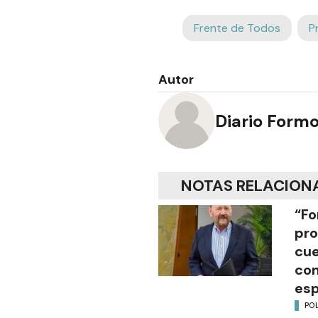
Frente de Todos
P
Autor
Diario Form
NOTAS RELACION
“Fo
pro
cue
con
esp
POL