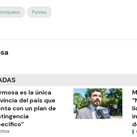
rincipales
Pymes
osa
ADAS
rmosa es la única
M
vincia del país que
“
nta con un plan de
l
tingencia
i
ecífico”
d
ÍTICA