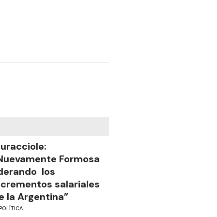
uracciole:
Nuevamente Formosa
iderando los
ncrementos salariales
e la Argentina”
POLÍTICA