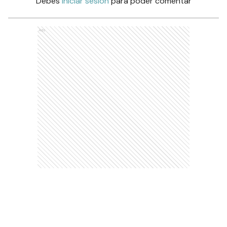
Debés
iniciar sesión
para poder comentar
Ads