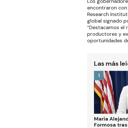
Los gobernadores
encontraron con E
Research Institu
global signado po
“Destacamos el r
productores y ex
oportunidades de
Las más le
1
María Alejan
Formosa tras 