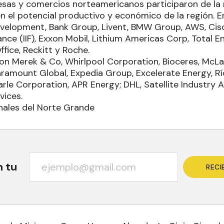
as y comercios norteamericanos participaron de la 
n el potencial productivo y económico de la región. En
velopment, Bank Group, Livent, BMW Group, AWS, Cisco
nance (IIF), Exxon Mobil, Lithium Americas Corp, Total
fice, Reckitt y Roche.
ron Merek & Co, Whirlpool Corporation, Bioceres, McLa
Paramount Global, Expedia Group, Excelerate Energy, R
le Corporation, APR Energy; DHL, Satellite Industry A
ices.
nales del Norte Grande
n tu
RECI