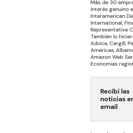
Más de 30 empres
interés genuino e
Interamerican De
International, Fi
Representative Of
También lo hicie
Advice, Cergill, 
Americas, Albemar
Amazon Web Serv
Economías regio
Recibí las
noticias e
email