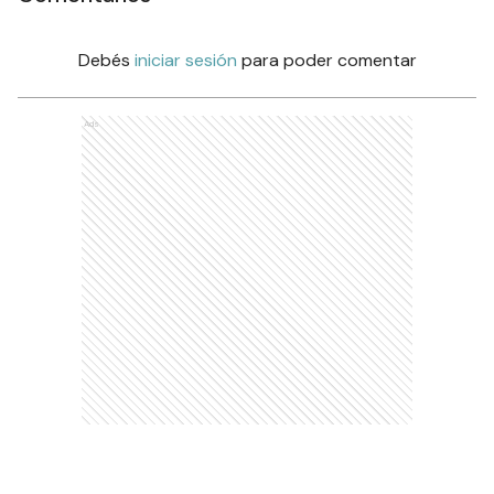
Debés
iniciar sesión
para poder comentar
Ads