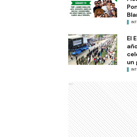
Po
Bla
INT
El 
año
cel
un 
INT
Ads