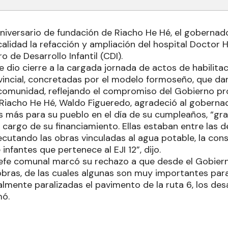
niversario de fundación de Riacho He Hé, el gobernado
calidad la refacción y ampliación del hospital Doctor 
 de Desarrollo Infantil (CDI).
e dio cierre a la cargada jornada de actos de habilita
ovincial, concretadas por el modelo formoseño, que da
omunidad, reflejando el compromiso del Gobierno prov
 Riacho He Hé, Waldo Figueredo, agradeció al gobernad
s más para su pueblo en el día de su cumpleaños, “gra
o cargo de su financiamiento. Ellas estaban entre las 
ecutando las obras vinculadas al agua potable, la con
 infantes que pertenece al EJI 12”, dijo.
jefe comunal marcó su rechazo a que desde el Gobiern
obras, de las cuales algunas son muy importantes para 
talmente paralizadas el pavimento de la ruta 6, los de
mó.