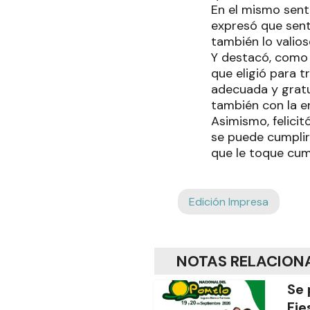
En el mismo senti
expresó que sent
también lo valios
Y destacó, como 
que eligió para t
adecuada y gratu
también con la 
Asimismo, felicit
se puede cumplir
que le toque cump
Edición Impresa
NOTAS RELACION
Se 
Fie