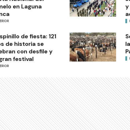
melo en Laguna
y
nca
a
ERIOR
Espinillo de fiesta: 121
S
s de historia se
l
ebran con desfile y
P
gran festival
ERIOR