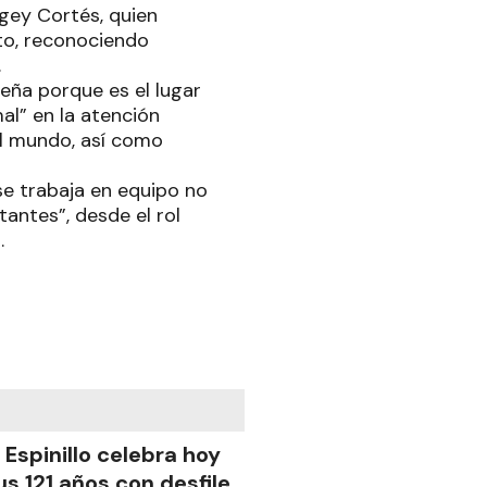
ugey Cortés, quien
to, reconociendo
.
eña porque es el lugar
al” en la atención
el mundo, así como
se trabaja en equipo no
antes”, desde el rol
.
l Espinillo celebra hoy
us 121 años con desfile,