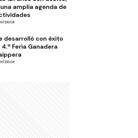
 una amplia agenda de
ctividades
INTERIOR
e desarrolló con éxito
a 4.ª Feria Ganadera
aippera
INTERIOR