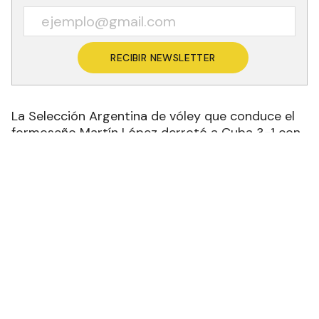
RECIBIR NEWSLETTER
La Selección Argentina de vóley que conduce el
formoseño Martín López derrotó a Cuba 3-1 con
parciales de 21-25, 25-22, 25-18 y 25-18 y hoy
jugará por la medalla de oro de los Juegos
Panamericanos Santiago 2023. Bruno Lima fue el
máximo anotador con 23 puntos.
El partido empezó con un ritmo muy intenso.
Argentina erró varios saques al comienzo y Cuba
sacó 2 de diferencia promediando el set. Con el
correr del juego el equipo cubano también
estuvo errático desde el servicio y la Selección
nacional igualó en 14. El rendimiento de Argentina
se volvió irregular y Cuba llegó 20-18 a la recta