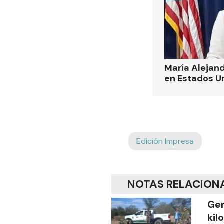
María Alejand
en Estados U
Edición Impresa
NOTAS RELACION
Gen
kil