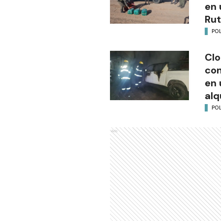
en 
Rut
POL
Clo
co
en 
alq
POL
Ads