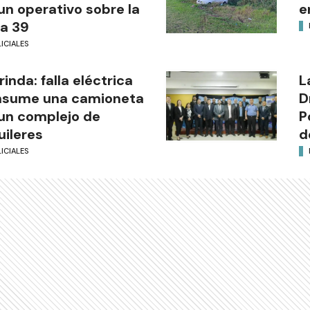
un operativo sobre la
e
a 39
ICIALES
rinda: falla eléctrica
L
nsume una camioneta
D
un complejo de
P
uileres
d
ICIALES