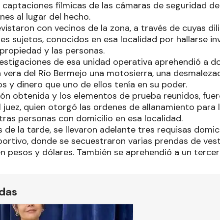
s captaciones fílmicas de las cámaras de seguridad d
nes al lugar del hecho.
istaron con vecinos de la zona, a través de cuyas dil
res sujetos, conocidos en esa localidad por hallarse i
 propiedad y las personas.
vestigaciones de esa unidad operativa aprehendió a d
a vera del Río Bermejo una motosierra, una desmalezad
s y dinero que uno de ellos tenía en su poder.
ión obtenida y los elementos de prueba reunidos, fue
juez, quien otorgó las ordenes de allanamiento para l
tras personas con domicilio en esa localidad.
 de la tarde, se llevaron adelante tres requisas domicil
portivo, donde se secuestraron varias prendas de ves
n pesos y dólares. También se aprehendió a un tercer
ídas