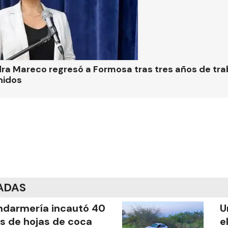
ra Mareco regresó a Formosa tras tres años de tra
nidos
ADAS
darmería incautó 40
U
os de hojas de coca
e