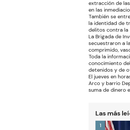
extracción de la
en las inmediacio
También se entrev
la identidad de t
delitos contra la
La Brigada de In
secuestraron a l
comprimido, vaso
Toda la informac
conocimiento del 
detenidos y de o
El jueves en horas
Arco y barrio De
suma de dinero e
Las más le
1