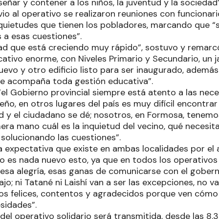
señar y contener a los niños, la juventud y la sociedad
io al operativo se realizaron reuniones con funcionar
nquietudes que tienen los pobladores, marcando que “
 a esas cuestiones”.
ad que está creciendo muy rápido”, sostuvo y remar
ativo enorme, con Niveles Primario y Secundario, un ja
uevo y otro edificio listo para ser inaugurado, ademá
re acompaña toda gestión educativa”.
“el Gobierno provincial siempre está atento a las nec
eño, en otros lugares del país es muy difícil encontrar
ad y el ciudadano se dé; nosotros, en Formosa, tenem
era mano cuál es la inquietud del vecino, qué necesit
 solucionando las cuestiones”.
 expectativa que existe en ambas localidades por el a
o es nada nuevo esto, ya que en todos los operativos 
sa alegría, esas ganas de comunicarse con el gober
jo; ni Tatané ni Laishí van a ser las excepciones, no v
os felices, contentos y agradecidos porque ven cómo
esidades”.
del operativo solidario será transmitida, desde las 8.3