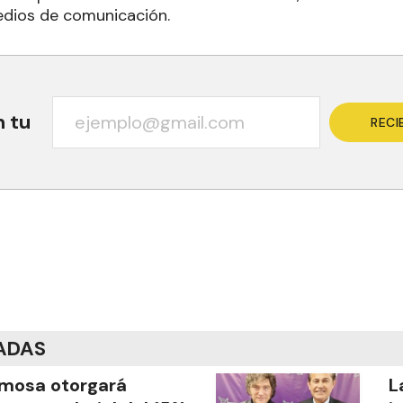
dios de comunicación.
n tu
RECI
ADAS
mosa otorgará
L