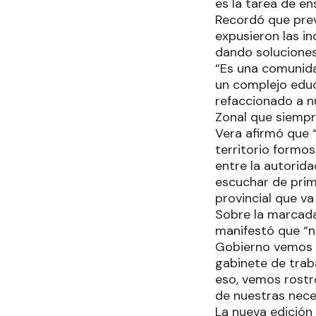
es la tarea de en
Recordó que prev
expusieron las i
dando soluciones
“Es una comunid
un complejo educ
refaccionado a n
Zonal que siemp
Vera afirmó que 
territorio formos
entre la autorid
escuchar de prim
provincial que va
Sobre la marcada
manifestó que “n
Gobierno vemos e
gabinete de traba
eso, vemos rostr
de nuestras nec
La nueva edición 