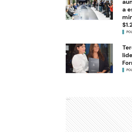
aum
a e
mín
$1.
POL
Ter
lid
Fo
POL
Ads