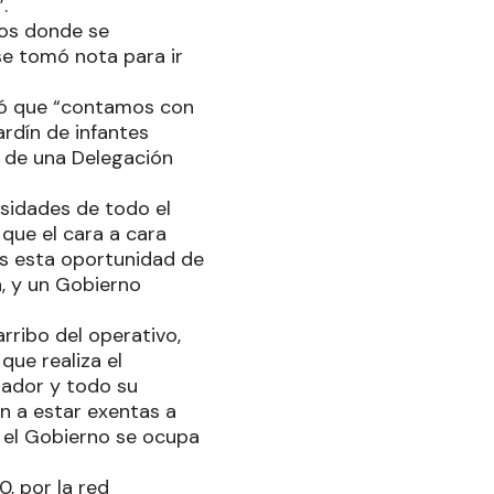
”.
ios donde se
se tomó nota para ir
có que “contamos con
rdín de infantes
s de una Delegación
esidades de todo el
 que el cara a cara
os esta oportunidad de
a, y un Gobierno
rribo del operativo,
que realiza el
nador y todo su
an a estar exentas a
 el Gobierno se ocupa
0, por la red