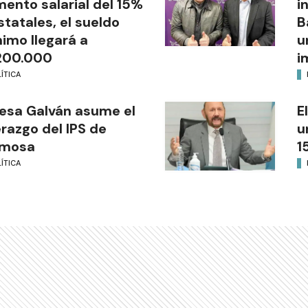
ento salarial del 15%
i
statales, el sueldo
B
imo llegará a
u
200.000
i
ÍTICA
esa Galván asume el
E
erazgo del IPS de
u
rmosa
1
ÍTICA