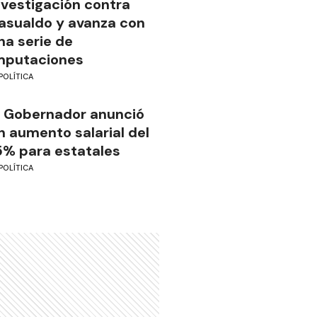
nvestigación contra
asualdo y avanza con
na serie de
mputaciones
POLÍTICA
l Gobernador anunció
n aumento salarial del
5% para estatales
POLÍTICA