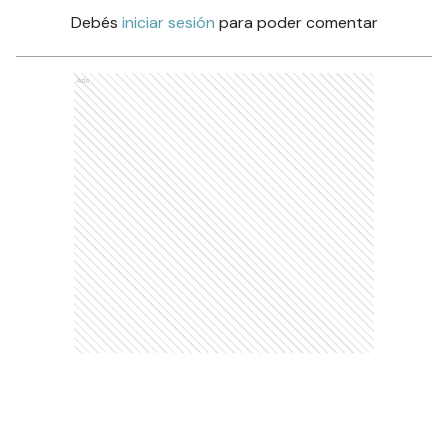
Debés
iniciar sesión
para poder comentar
Ads