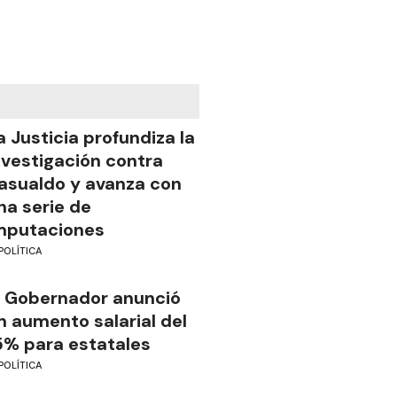
a Justicia profundiza la
nvestigación contra
asualdo y avanza con
na serie de
mputaciones
POLÍTICA
l Gobernador anunció
n aumento salarial del
5% para estatales
POLÍTICA