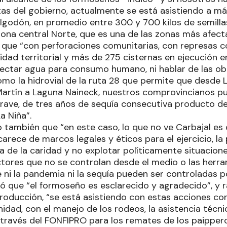
as del gobierno, actualmente se está asistiendo a má
algodón, en promedio entre 300 y 700 kilos de semill
zona central Norte, que es una de las zonas más afect
 que “con perforaciones comunitarias, con represas co
ad territorial y más de 275 cisternas en ejecución en
olectar agua para consumo humano, ni hablar de las ob
mo la hidrovial de la ruta 28 que permite que desde 
Martín a Laguna Naineck, nuestros comprovincianos p
rave, de tres años de sequía consecutiva producto 
a Niña”.
jo también que “en este caso, lo que no ve Carbajal e
carece de marcos legales y éticos para el ejercicio, la 
a de la caridad y no explotar políticamente situacion
tores que no se controlan desde el medio o las herra
 ni la pandemia ni la sequía pueden ser controladas p
 que “el formoseño es esclarecido y agradecido”, y ra
Producción, “se está asistiendo con estas acciones co
nidad, con el manejo de los rodeos, la asistencia técni
 través del FONFIPRO para los remates de los paipper