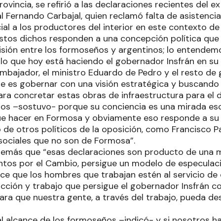
ovincia, se refirió a las declaraciones recientes del ex
 Fernando Carbajal, quien reclamó falta de asistencia
al a los productores del interior en este contexto de 
stos dichos responden a una concepción política que 
visión entre los formoseños y argentinos; lo entendem
o que hoy está haciendo el gobernador Insfrán en su 
 embajador, el ministro Eduardo de Pedro y el resto de
e es gobernar con una visión estratégica y buscando 
ara concretar estas obras de infraestructura para el 
 –sostuvo- porque su conciencia es una mirada escu
e hacer en Formosa y obviamente eso responde a su e
 de otros políticos de la oposición, como Francisco P
sociales que no son de Formosa”.
demás que “esas declaraciones son producto de una mi
ntos por el Cambio, persigue un modelo de especulaci
ce que los hombres que trabajan estén al servicio de el
ción y trabajo que persigue el gobernador Insfrán co
ara que nuestra gente, a través del trabajo, pueda des
al alcance de los formoseños –indicó- y si nosotros 