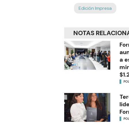
Edición Impresa
NOTAS RELACION
For
aum
a e
mín
$1.
POL
Ter
lid
Fo
POL