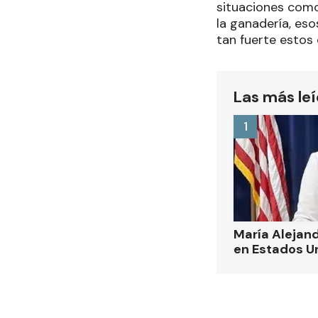
situaciones como
la ganadería, es
tan fuerte estos
Las más le
1
María Alejand
en Estados U