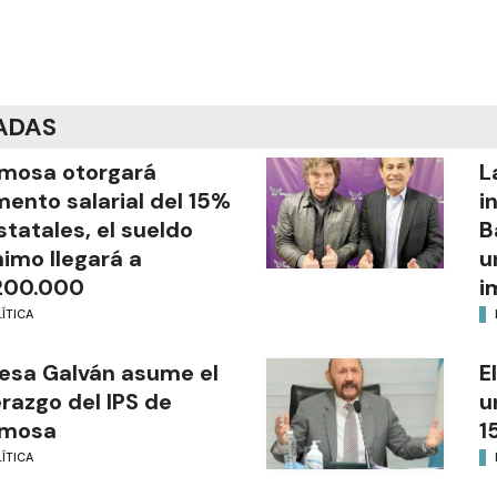
ADAS
mosa otorgará
L
ento salarial del 15%
i
statales, el sueldo
B
imo llegará a
u
200.000
i
ÍTICA
esa Galván asume el
E
erazgo del IPS de
u
rmosa
1
ÍTICA