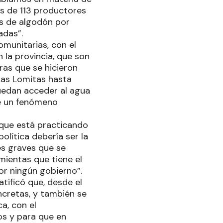
s de 113 productores
as de algodón por
adas”.
munitarias, con el
 la provincia, que son
ras que se hicieron
Las Lomitas hasta
uedan acceder al agua
de un fenómeno
s que está practicando
política debería ser la
es graves que se
mientas que tiene el
or ningún gobierno”.
tificó que, desde el
ncretas, y también se
ca, con el
os y para que en