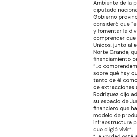
Ambiente de la pr
diputado nacional
Gobierno provinci
consideró que “e
y fomentar la di
comprender que l
Unidos, junto al
Norte Grande, qu
financiamiento p
“Lo comprendemos
sobre qué hay qu
tanto de él como
de extracciones 
Rodríguez dijo a
su espacio de Ju
financiero que ha
modelo de produc
infraestructura p
que eligió vivir”.
“La verdad está 