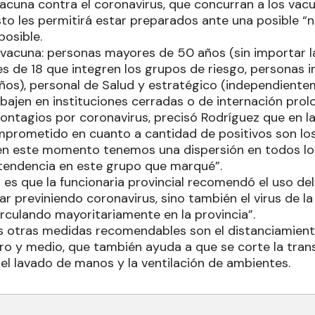
vacuna contra el coronavirus, que concurran a los va
to les permitirá estar preparados ante una posible “n
posible.
a vacuna: personas mayores de 50 años (sin importar 
es de 18 que integren los grupos de riesgo, personas
ños), personal de Salud y estratégico (independiente
bajen en instituciones cerradas o de internación prol
contagios por coronavirus, precisó Rodríguez que en l
prometido en cuanto a cantidad de positivos son los
en este momento tenemos una dispersión en todos lo
tendencia en este grupo que marqué”.
 es que la funcionaria provincial recomendó el uso del
r previniendo coronavirus, sino también el virus de la
culando mayoritariamente en la provincia”.
s otras medidas recomendables son el distanciamien
o y medio, que también ayuda a que se corte la tran
 el lavado de manos y la ventilación de ambientes.