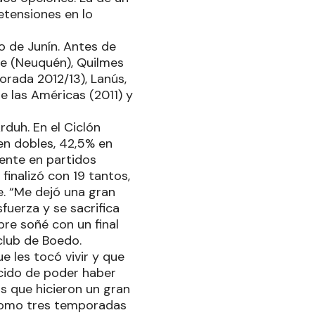
etensiones en lo
o de Junín. Antes de
nte (Neuquén), Quilmes
orada 2012/13), Lanús,
e las Américas (2011) y
duh. En el Ciclón
en dobles, 42,5% en
uyente en partidos
finalizó con 19 tantos,
e. “Me dejó una gran
uerza y se sacrifica
pre soñé con un final
 club de Boedo.
e les tocó vivir y que
cido de poder haber
s que hicieron un gran
n como tres temporadas