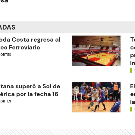
ADAS
oda Costa regresa al
T
eo Ferroviario
c
p
PORTES
I
tana superó a Sol de
E
rica por la fecha 16
e
l
PORTES