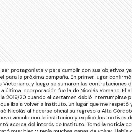
á ser protagonista y para cumplir con sus objetivos y
el para la próxima campaña. En primer lugar confirmó
s Victoriano, y luego se sumaron las contrataciones 
 La última incorporación fue la de Nicolás Romano. El a
n la 2019/20 cuando el certamen debió interrumpirse p
 que iba a volver a Instituto, un lugar que me respetó
só Nicolás al hacerse oficial su regreso a Alta Córdob
evo vínculo con la institución y explicó los motivos de
ó acerca del interés de Instituto. Tomé la noticia co
rató muy bien y tenía muchas ganas de volver. Había 