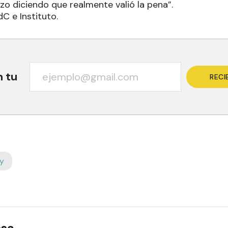
lizo diciendo que realmente valió la pena”.
C e Instituto.
n tu
RECI
y
osa