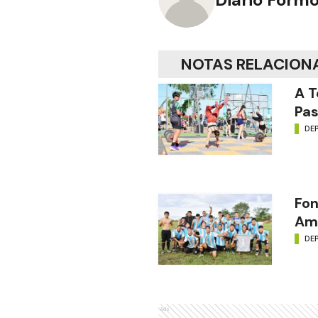
NOTAS RELACION
A T
Pas
DE
Fon
Amé
DE
Ads