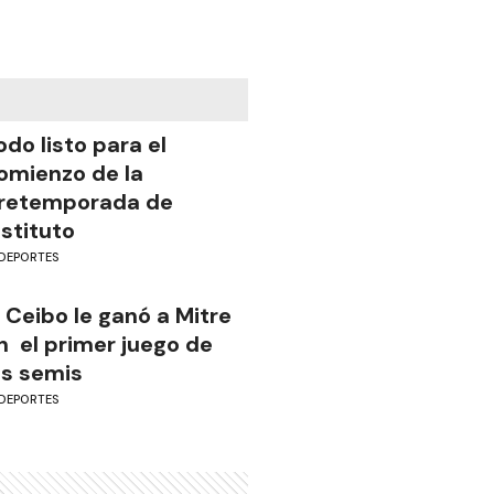
odo listo para el
omienzo de la
retemporada de
nstituto
DEPORTES
l Ceibo le ganó a Mitre
n el primer juego de
as semis
DEPORTES