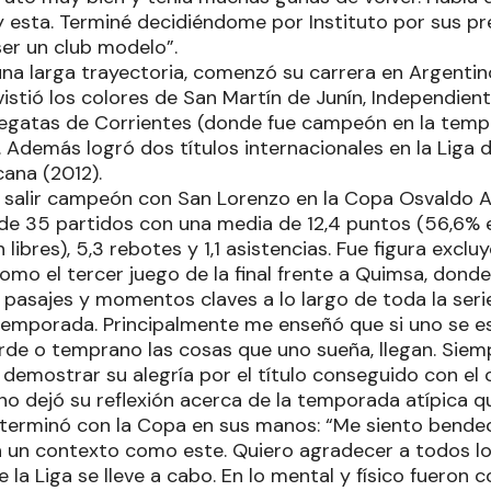
y esta. Terminé decidiéndome por Instituto por sus pr
ser un club modelo”.
 una larga trayectoria, comenzó su carrera en Argentin
 vistió los colores de San Martín de Junín, Independie
 Regatas de Corrientes (donde fue campeón en la temp
Además logró dos títulos internacionales en la Liga d
cana (2012).
salir campeón con San Lorenzo en la Copa Osvaldo Ar
 de 35 partidos con una media de 12,4 puntos (56,6% 
 libres), 5,3 rebotes y 1,1 asistencias. Fue figura excl
mo el tercer juego de la final frente a Quimsa, donde 
pasajes y momentos claves a lo largo de toda la seri
emporada. Principalmente me enseñó que si uno se esf
arde o temprano las cosas que uno sueña, llegan. Siem
l demostrar su alegría por el título conseguido con el
o dejó su reflexión acerca de la temporada atípica qu
d terminó con la Copa en sus manos: “Me siento bende
n un contexto como este. Quiero agradecer a todos lo
 la Liga se lleve a cabo. En lo mental y físico fuero