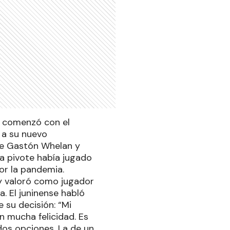
a comenzó con el
 a su nuevo
de Gastón Whelan y
la pivote había jugado
or la pandemia.
 y valoró como jugador
a. El juninense habló
 su decisión: “Mi
n mucha felicidad. Es
dos opciones. La de un