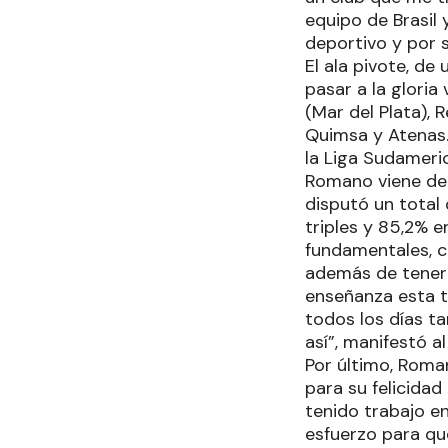
equipo de Brasil 
deportivo y por 
El ala pivote, de
pasar a la gloria
(Mar del Plata),
Quimsa y Atenas. 
la Liga Sudameri
Romano viene de 
disputó un total
triples y 85,2% en
fundamentales, co
además de tener 
enseñanza esta t
todos los días t
así”, manifestó a
Por último, Roman
para su felicida
tenido trabajo e
esfuerzo para que