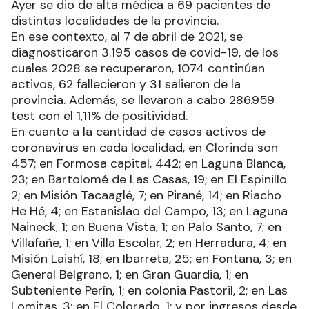
Ayer se dio de alta médica a 69 pacientes de
distintas localidades de la provincia.
En ese contexto, al 7 de abril de 2021, se
diagnosticaron 3.195 casos de covid-19, de los
cuales 2028 se recuperaron, 1074 continúan
activos, 62 fallecieron y 31 salieron de la
provincia. Además, se llevaron a cabo 286.959
test con el 1,11% de positividad.
En cuanto a la cantidad de casos activos de
coronavirus en cada localidad, en Clorinda son
457; en Formosa capital, 442; en Laguna Blanca,
23; en Bartolomé de Las Casas, 19; en El Espinillo
2; en Misión Tacaaglé, 7; en Pirané, 14; en Riacho
He Hé, 4; en Estanislao del Campo, 13; en Laguna
Naineck, 1; en Buena Vista, 1; en Palo Santo, 7; en
Villafañe, 1; en Villa Escolar, 2; en Herradura, 4; en
Misión Laishí, 18; en Ibarreta, 25; en Fontana, 3; en
General Belgrano, 1; en Gran Guardia, 1; en
Subteniente Perín, 1; en colonia Pastoril, 2; en Las
Lomitas, 3; en El Colorado, 1; y por ingresos desde