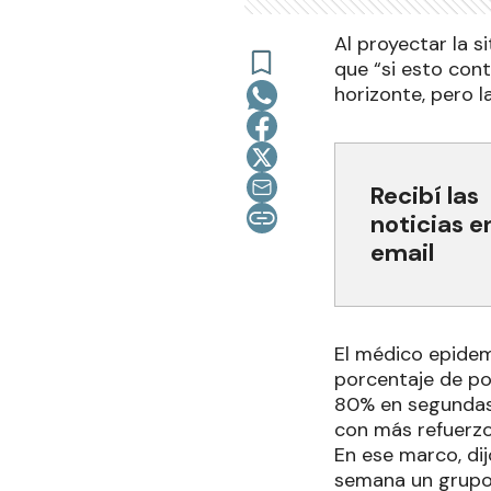
Al proyectar la s
que “si esto con
horizonte, pero 
Recibí las
noticias e
email
El médico epidem
porcentaje de po
80% en segundas 
con más refuerzo
En ese marco, dij
semana un grupo 