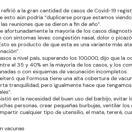
refirió a la gran cantidad de casos de Covid-19 regis
que esto aún podría “duplicarse porque estamos viend
 las reuniones que se dieron a fin de año”.
ue afortunadamente la mayoría de los casos diagnosti
n con síntomas leves: congestión nasal, dolor o picaz
“Esto es producto de que esta es una variante más ate
nación”.
casos a nivel país, superando los 100.000, dijo que la 
entre el 35 y 40% en la mayoría de los casos, y los c
unadas o con esquemas de vacunación incompletos.
reiteró que Formosa tiene una alta cobertura de vacu
rta tranquilidad, pero igualmente hace que tengamos 
les”.
stió en la necesidad del buen uso del barbijo, evitar 
chas personas, crear pequeñas burbujas, ventilar los
ompartir cualquier tipo de utensilio, el mate, tereré, cu
on vacunas