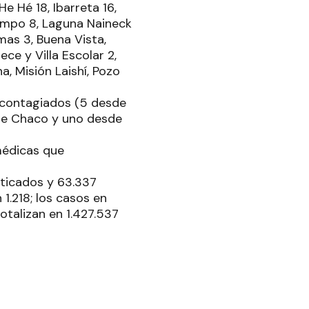
e Hé 18, Ibarreta 16,
ampo 8, Laguna Naineck
lmas 3, Buena Vista,
ece y Villa Escolar 2,
, Misión Laishí, Pozo
8 contagiados (5 desde
sde Chaco y uno desde
médicas que
ticados y 63.337
1.218; los casos en
totalizan en 1.427.537