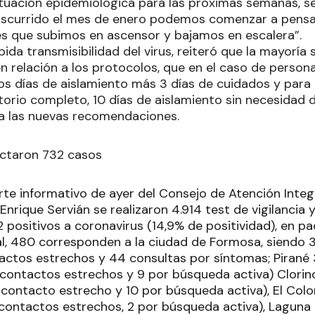
situación epidemiológica para las próximas semanas, se
anscurrido el mes de enero podemos comenzar a pensa
 es que subimos en ascensor y bajamos en escalera”.
ápida transmisibilidad del virus, reiteró que la mayoría
en relación a los protocolos, que en el caso de perso
os días de aislamiento más 3 días de cuidados y para 
rio completo, 10 días de aislamiento sin necesidad d
 a las nuevas recomendaciones.
ctaron 732 casos
rte informativo de ayer del Consejo de Atención Integ
nrique Servián se realizaron 4.914 test de vigilancia
 positivos a coronavirus (14,9% de positividad), en pa
al, 480 corresponden a la ciudad de Formosa, siendo
tactos estrechos y 44 consultas por síntomas; Pirané 
 contactos estrechos y 9 por búsqueda activa) Clorin
 contacto estrecho y 10 por búsqueda activa), El Colo
 contactos estrechos, 2 por búsqueda activa), Laguna 