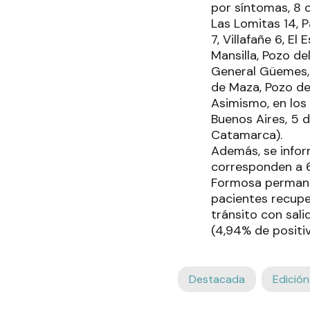
por síntomas, 8 c
Las Lomitas 14, 
7, Villafañe 6, El
Mansilla, Pozo de
General Güemes, H
de Maza, Pozo del
Asimismo, en los
Buenos Aires, 5 
Catamarca).
Además, se infor
corresponden a 6 
Formosa permane
pacientes recuper
tránsito con sali
(4,94% de positi
Destacada
Edición