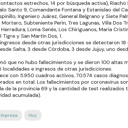
ontactos estrechos, 14 por búsqueda activa), Riacho H
Palo Santo 9, Comandante Fontana y Estanislao del C
 Espinillo, Ingeniero Juárez, General Belgrano y Siete Pa
l Mortero, Subteniente Perín, Tres Lagunas, Villa Dos Tr
erradura, Loma Senés, Los Chiriguanos, María Cristina
 Tigre y San Martín Dos, 1.
 ingresos desde otras jurisdicciones se detectaron 1
desde Salta, 3 desde Córdoba, 3 desde Jujuy, uno de
mó que no hubo fallecimientos y se dieron 100 altas 
localidades e ingresos de otras jurisdicciones.
ce con 5.950 cuadros activos, 70.574 casos diagnos
ados en total. Los fallecimientos por coronavirus son 
da de la provincia 69 y la cantidad de test realizados 
vidad acumulada).
 Impresa
Hoy