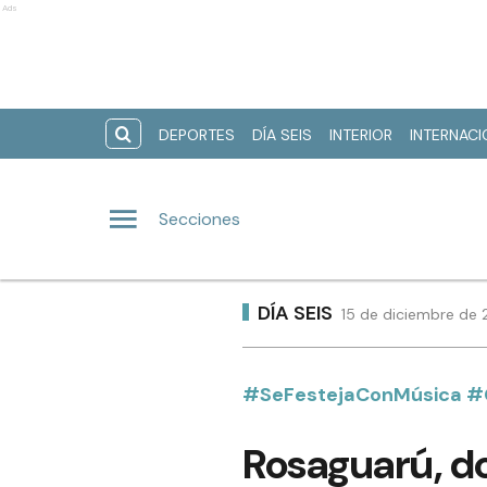
Ads
DEPORTES
DÍA SEIS
INTERIOR
INTERNAC
Secciones
DÍA SEIS
15 de diciembre de 
#SeFestejaConMúsica #
Rosaguarú, do