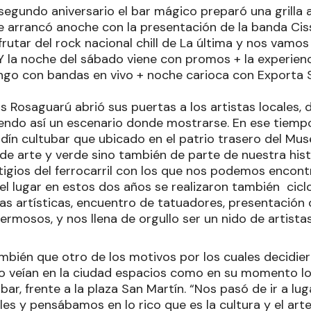
segundo aniversario el bar mágico preparó una grilla a
e arrancó anoche con la presentación de la banda Ciss
rutar del rock nacional chill de La última y nos vamos
. Y la noche del sábado viene con promos + la experie
ngo con bandas en vivo + noche carioca con Exporta
 Rosaguarú abrió sus puertas a los artistas locales, d
iendo así un escenario donde mostrarse. En ese tiem
ardín cultubar que ubicado en el patrio trasero del Mus
de arte y verde sino también de parte de nuestra his
stigios del ferrocarril con los que nos podemos encon
 el lugar en estos dos años se realizaron también cic
as artísticas, encuentro de tatuadores, presentación d
rmosos, y nos llena de orgullo ser un nido de artistas
mbién que otro de los motivos por los cuales decidier
no veían en la ciudad espacios como en su momento lo
ar, frente a la plaza San Martín. “Nos pasó de ir a l
les y pensábamos en lo rico que es la cultura y el ar