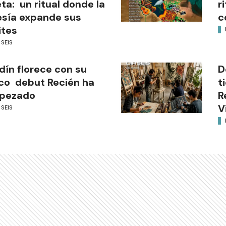
ta: un ritual donde la
r
sía expande sus
c
ites
 SEIS
dín florece con su
D
co debut Recién ha
t
pezado
R
V
 SEIS