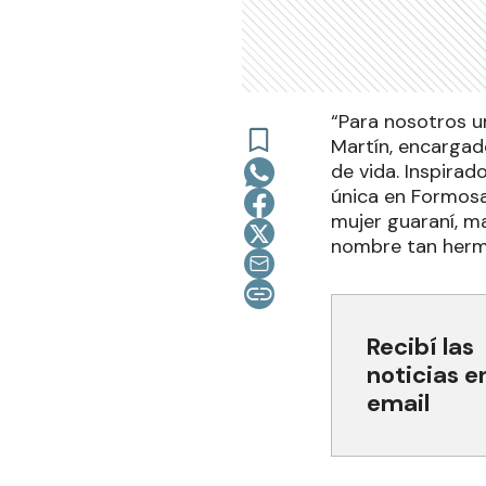
“Para nosotros un
Martín, encargad
de vida. Inspira
única en Formosa 
mujer guaraní, ma
nombre tan hermo
Recibí las
noticias e
email