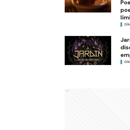
Poe
poe
lím
DÍA
Jar
dis
em
DÍA
Ads