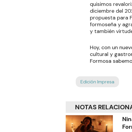
quisimos revalor
diciembre del 20
propuesta para F
formoseña y agra
y también virtude
Hoy, con un nuevo
cultural y gastr
Formosa sabemos 
Edición Impresa
NOTAS RELACION
Nin
For