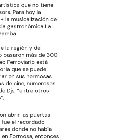
rtística que no tiene
ors. Para hoy la
 + la musicalización de
ncia gastronómica La
 Samba.
e la región y del
po pasaron más de 300
eo Ferroviario está
toria que se puede
trar en sus hermosas
los de cine, numerosos
e Djs, “entre otros
”.
on abrir las puertas
 fue el recordado
ugares donde no había
te en Formosa, entonces