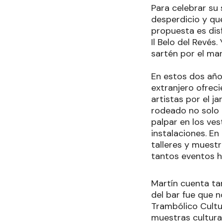
Para celebrar su 
desperdicio y qu
propuesta es disf
Il Belo del Revés
sartén por el ma
En estos dos años
extranjero ofrec
artistas por el j
rodeado no solo 
palpar en los ve
instalaciones. En
talleres y muestr
tantos eventos he
Martín cuenta ta
del bar fue que 
Trambólico Cultub
muestras cultura