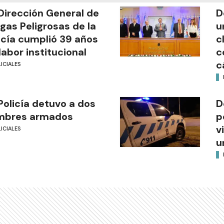
Dirección General de
D
gas Peligrosas de la
u
icía cumplió 39 años
c
labor institucional
c
c
ICIALES
Policía detuvo a dos
D
mbres armados
p
v
ICIALES
u