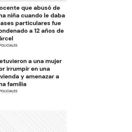
ocente que abusó de
na niña cuando le daba
lases particulares fue
ondenado a 12 años de
árcel
POLICIALES
etuvieron a una mujer
or irrumpir en una
ivienda y amenazar a
na familia
POLICIALES