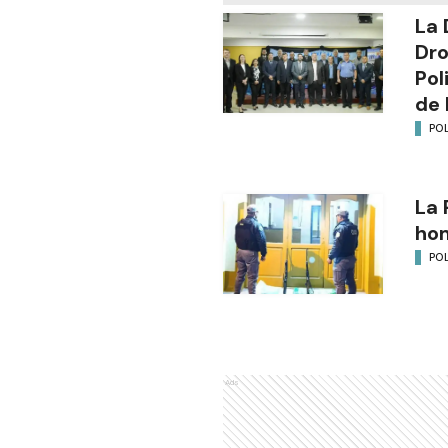
La 
Dro
Pol
de 
POL
La 
ho
POL
Ads