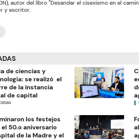
N), autor del libro "Desandar el cisexismo en el camino
r y escritor.
o
ADAS
ia de ciencias y
C
nología: se realizó el
e
rre de la instancia
d
al de capital
a
CIEDAD
minaron los festejos
F
 el 50.o aniversario
a
pital de la Madre y el
a