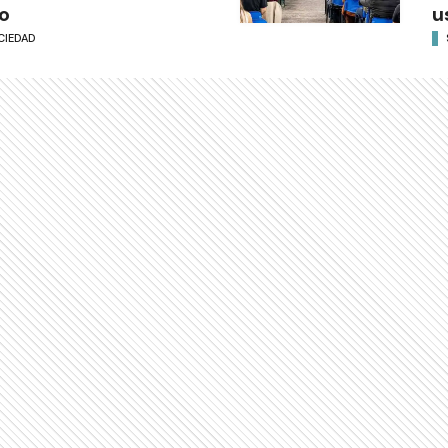
o
u
CIEDAD