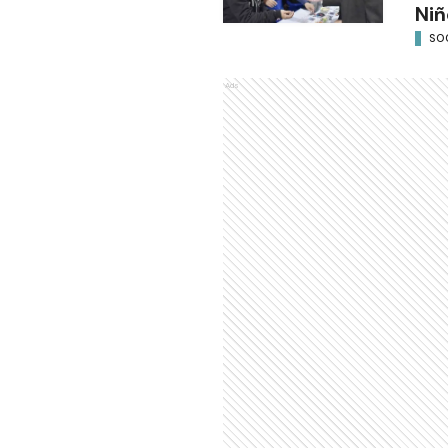
Niñ
SO
Ads