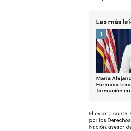
Las más le
1
María Alejan
Formosa tras 
formación en
El evento contar
por los Derechos
Nación, asesor d