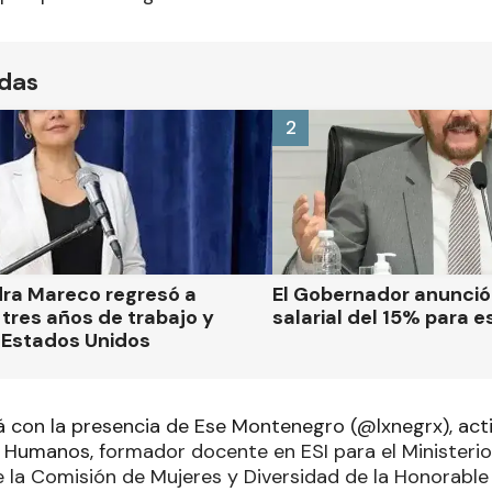
ídas
2
dra Mareco regresó a
El Gobernador anunci
tres años de trabajo y
salarial del 15% para e
 Estados Unidos
á con la presencia de Ese Montenegro (
@lxnegrx
), ac
 Humanos, f
ormador docente en ESI para el Ministerio
e la Comisión de Mujeres y Diversidad de la Honorab