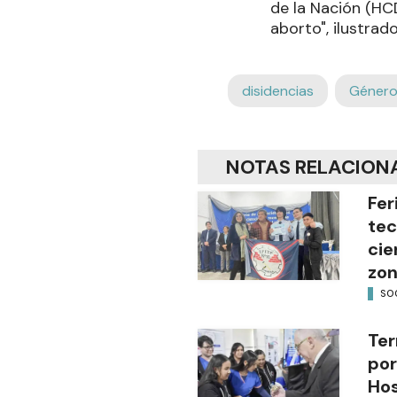
de la Nación (HCD
aborto", ilustrado
disidencias
Géner
NOTAS RELACION
Fer
tec
cie
zon
SO
Ter
por
Hos