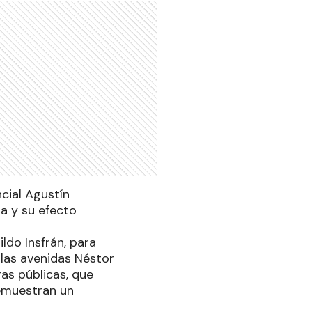
ncial Agustín
a y su efecto
ildo Insfrán, para
 las avenidas Néstor
ras públicas, que
demuestran un