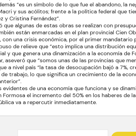
emás “es un símbolo de lo que fue el abandono, la neg
acri y sus acólitos; frente a la política federal que ti
z y Cristina Fernández”.
ó que algunas de estas obras se realizan con presup
ambién están enmarcadas en el plan provincial Cien O
 con una crisis económica, por el primer mandatario p
uso de relieve que “esto implica una distribución equ
ncial y que genera una dinamización a la economía de 
lizar, aseveró que “somos unas de las provincias que 
que a nivel país “la tasa de desocupación bajó a 7%, 
 de trabajo, lo que significa un crecimiento de la ec
nterior”.
s evidentes de una economía que funciona y se dinami
 Formosa el incremento del 50% en los haberes de la
ública va a repercutir inmediatamente.