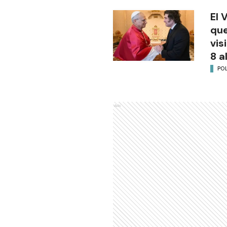
El 
que
vis
8 a
POL
Ads