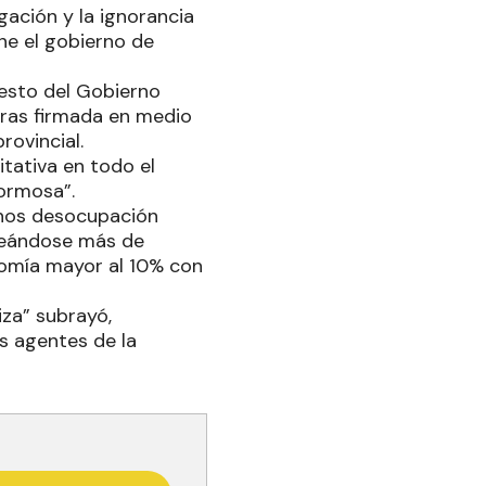
ación y la ignorancia
ene el gobierno de
uesto del Gobierno
bras firmada en medio
rovincial.
itativa en todo el
Formosa”.
menos desocupación
creándose más de
onomía mayor al 10% con
za” subrayó,
s agentes de la