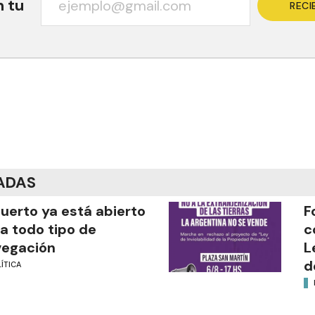
n tu
RECI
ADAS
puerto ya está abierto
F
a todo tipo de
c
vegación
L
d
ÍTICA