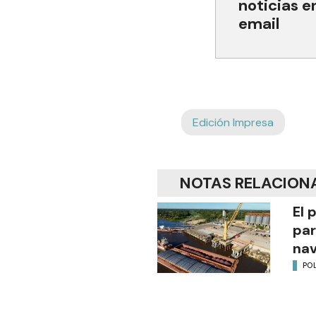
noticias e
email
Edición Impresa
NOTAS RELACION
El 
par
na
POL