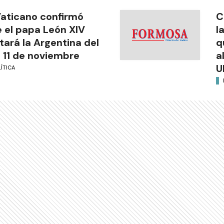
Vaticano confirmó
C
 el papa León XIV
l
itará la Argentina del
q
l 11 de noviembre
a
U
ÍTICA