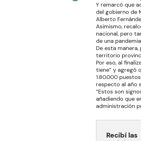
Y remarcó que ad
del gobierno de M
Alberto Fernánde
Asimismo, recalc
nacional, pero t
de una pandemia,
De esta manera, p
territorio provi
Por eso, al fina
tiene” y agregó 
1.80.000 puestos
respecto al año a
“Estos son signo
añadiendo que en
administración p
Recibí las