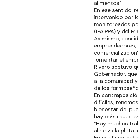
alimentos”.
En ese sentido, 
intervenido por 
monitoreados por
(IPAIPPA) y del M
Asimismo, consid
emprendedores, 
comercialización”
fomentar el emp
Rivero sostuvo qu
Gobernador, que 
a la comunidad y 
de los formoseñ
En contraposició
difíciles, tenemo
bienestar del pue
hay más recortes
“Hay muchos trab
alcanza la plata.
En esa línea, cr