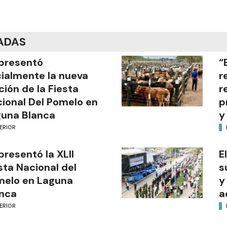
ADAS
presentó
“
cialmente la nueva
r
ción de la Fiesta
r
ional Del Pomelo en
p
una Blanca
y
ERIOR
presentó la XLII
E
sta Nacional del
s
melo en Laguna
y
nca
a
ERIOR