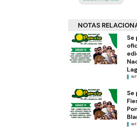
NOTAS RELACION
Se 
ofi
edi
Nac
Lag
INT
Se 
Fie
Po
Bla
INT