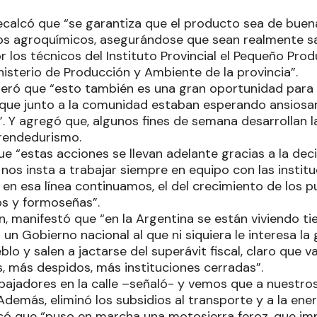
recalcó que “se garantiza que el producto sea de buen
los agroquímicos, asegurándose que sean realmente s
 los técnicos del Instituto Provincial el Pequeño Pro
inisterio de Producción y Ambiente de la provincia”.
eró que “esto también es una gran oportunidad para
que junto a la comunidad estaban esperando ansiosa
. Y agregó que, algunos fines de semana desarrollan la
rendedurismo.
e “estas acciones se llevan adelante gracias a la decis
nos insta a trabajar siempre en equipo con las insti
en esa línea continuamos, el del crecimiento de los pu
os y formoseñas”.
n, manifestó que “en la Argentina se están viviendo
s un Gobierno nacional al que ni siquiera le interesa la
blo y salen a jactarse del superávit fiscal, claro que v
, más despidos, más instituciones cerradas”.
ajadores en la calle –señaló- y vemos que a nuestros 
 Además, eliminó los subsidios al transporte y a la ener
iticó que “puso en marcha una motosierra feroz, que i