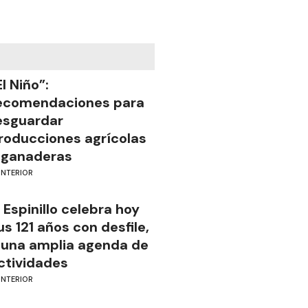
El Niño”:
ecomendaciones para
esguardar
roducciones agrícolas
 ganaderas
INTERIOR
l Espinillo celebra hoy
us 121 años con desfile,
 una amplia agenda de
ctividades
INTERIOR