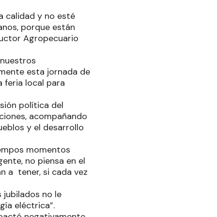
a calidad y no esté
anos, porque están
ductor Agropecuario
 nuestros
mente esta jornada de
 feria local para
ión política del
tuciones, acompañando
eblos y el desarrollo
 tiempos momentos
 gente, no piensa en el
an a tener, si cada vez
jubilados no le
gía eléctrica”.
mpactó negativamente,