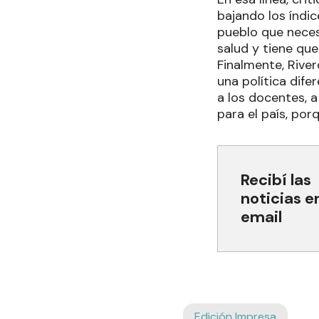
bajando los índi
pueblo que neces
salud y tiene que
Finalmente, Riv
una política dife
a los docentes, 
para el país, por
Recibí las
noticias e
email
Edición Impresa