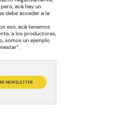
 pero, acá hay un
ue debe acceder a la
on eso, acá tenemos
ente, a los productores,
so, somos un ejemplo
enestar”.
BIR NEWSLETTER