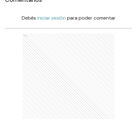
Debés
iniciar sesión
para poder comentar
Ads