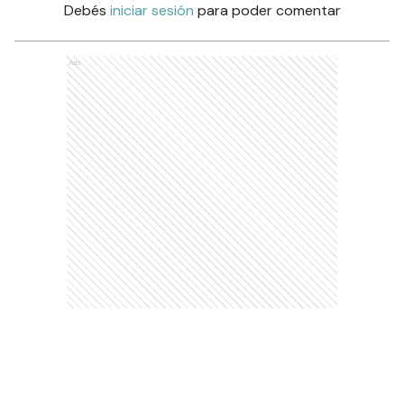
Debés
iniciar sesión
para poder comentar
Ads