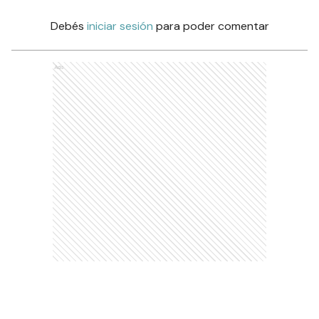
Debés
iniciar sesión
para poder comentar
Ads