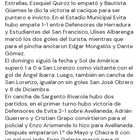
Estrellas, Ezequiel Quiroz lo empató y Bautista
Güemes le dio la victoria al cacique para ser
puntero e invicto. En el Estadio Municipal Evita
hubo empate 1-1 entre Defensores de Herradura
y Estudiantes del San Francisco, Ulises Albarenga
marcó los dos goles del turista, mientras que
para el pincha anotaron Edgar Mongelós y Dante
Gómez.
El domingo siguió la fecha y Sol de América
superó 1 a 0 a San Lorenzo como visitante con el
gol de Ángel Ibarra. Luego, también en cancha de
San Lorenzo, igualaron sin goles San José Obrero
y 8 de Diciembre.
En cancha de Sargento Rivarola hubo dos
partidos, en el primer turno hubo victoria de
Defensores de Evita 2-1 sobre Avellaneda, Adrián
Guerrero y Cristian Grepo convirtieron para el
policial y Enzo Arismende lo hizo para Avellaneda.
Después empataron 1.º de Mayo y Chacra 8 con
un gol por lado, Enzo Galarza marcó para el