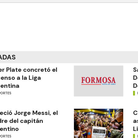
ADAS
er Plate concretó el
S
enso a la Liga
D
entina
D
PORTES
leció Jorge Messi, el
C
re del capitán
a
entino
L
PORTES