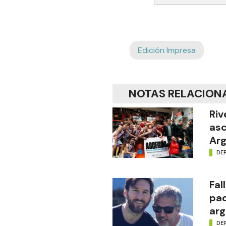
Edición Impresa
NOTAS RELACION
Riv
asc
Arg
DE
Fal
pad
arg
DE