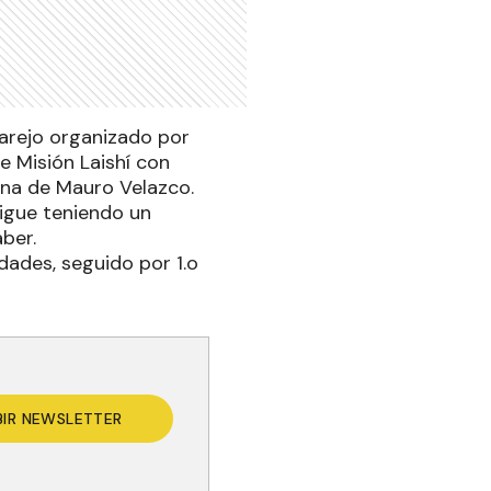
garejo organizado por
e Misión Laishí con
una de Mauro Velazco.
sigue teniendo un
ber.
dades, seguido por 1.o
BIR NEWSLETTER