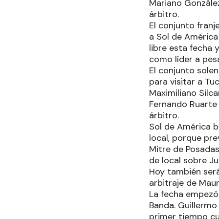
Mariano González 
árbitro.
El conjunto franj
a Sol de América
libre esta fecha 
como líder a pes
El conjunto sole
para visitar a Tu
Maximiliano Silc
Fernando Ruarte 
árbitro.
Sol de América b
local, porque pr
Mitre de Posadas 
de local sobre Ju
Hoy también será
arbitraje de Mau
La fecha empezó 
Banda. Guillermo
primer tiempo cu