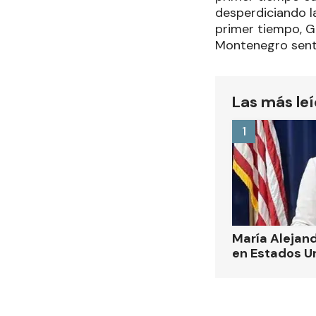
desperdiciando la
primer tiempo, G
Montenegro sente
Las más le
1
María Alejand
en Estados U