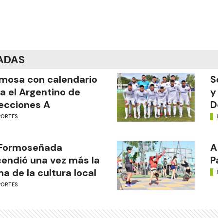
ADAS
mosa con calendario
S
a el Argentino de
y
ecciones A
D
PORTES
 Formoseñada
A
endió una vez más la
P
ma de la cultura local
PORTES