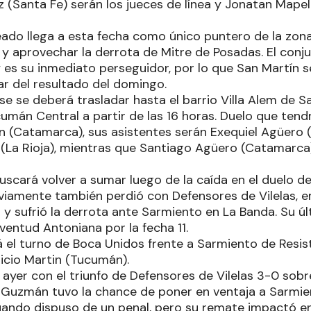
(Santa Fe) serán los jueces de línea y Jonatan Mapelli
eado llega a esta fecha como único puntero de la zona 
 y aprovechar la derrota de Mitre de Posadas. El con
y es su inmediato perseguidor, por lo que San Martín s
ar del resultado del domingo.
nse se deberá trasladar hasta el barrio Villa Alem de
cumán Central a partir de las 16 horas. Duelo que ten
an (Catamarca), sus asistentes serán Exequiel Agüero
(La Rioja), mientras que Santiago Agüero (Catamarca)
uscará volver a sumar luego de la caída en el duelo
eviamente también perdió con Defensores de Vilelas, 
y sufrió la derrota ante Sarmiento en La Banda. Su últ
ventud Antoniana por la fecha 11.
 el turno de Boca Unidos frente a Sarmiento de Resist
ricio Martin (Tucumán).
ayer con el triunfo de Defensores de Vilelas 3-0 sob
 Guzmán tuvo la chance de poner en ventaja a Sarmie
ando dispuso de un penal, pero su remate impactó en