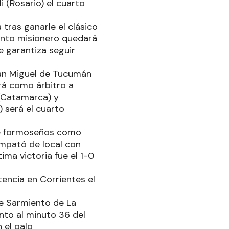
 (Rosario) el cuarto
tras ganarle el clásico
junto misionero quedará
e garantiza seguir
 San Miguel de Tucumán
drá como árbitro a
 (Catamarca) y
 será el cuarto
 de formoseños como
empató de local con
ima victoria fue el 1-0
encia en Corrientes el
re Sarmiento de La
nto al minuto 36 del
 el palo