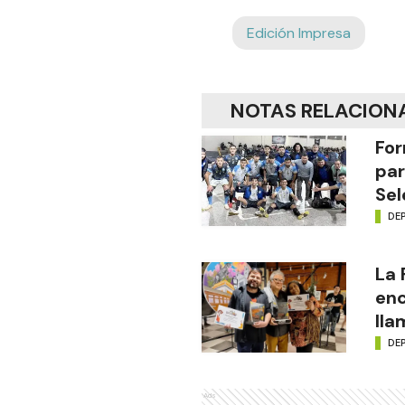
Edición Impresa
NOTAS RELACION
For
par
Sel
DE
La
enc
lla
DE
Ads