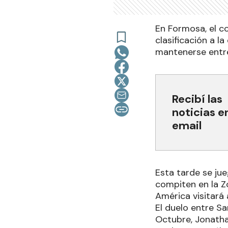
En Formosa, el c
clasificación a 
mantenerse entre
Recibí las
noticias e
email
Esta tarde se ju
compiten en la Zo
América visitará
El duelo entre S
Octubre, Jonatha