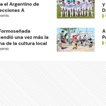
a el Argentino de
y
ecciones A
D
PORTES
 Formoseñada
A
endió una vez más la
P
ma de la cultura local
PORTES