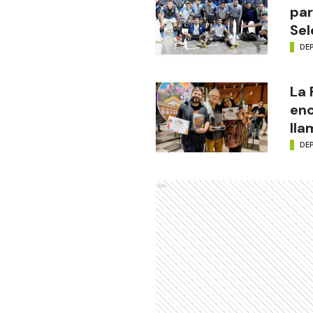
par
Sel
DE
La
enc
lla
DE
Ads