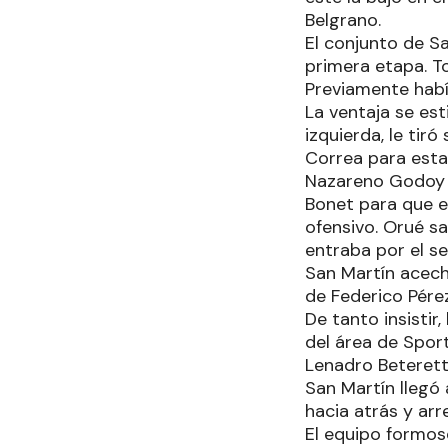
Belgrano.
El conjunto de S
primera etapa. T
Previamente habí
La ventaja se est
izquierda, le tir
Correa para estab
Nazareno Godoy r
Bonet para que e
ofensivo. Orué s
entraba por el se
San Martín acechó
de Federico Pérez
De tanto insistir
del área de Sport
Lenadro Beterette
San Martín llegó 
hacia atrás y ar
El equipo formose