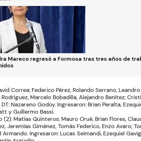
ra Mareco regresó a Formosa tras tres años de tra
nidos
avid Correa; Federico Pérez, Rolando Serrano, Leandro
 Rodríguez, Marcelo Bobadilla, Alejandro Benítez; Crist
 DT: Nazareno Godoy. Ingresaron: Brian Peralta, Ezequi
tt y Guillermo Bassi.
 (2): Matías Quinteros; Mauro Orué, Brian Flores, Clau
rez, Jeremías Giménez, Tomás Federico, Enzo Avaro; To
l Armando. Ingresaron: Lucas Seimandi, Ezequiel Gavigl
artín Argüello.