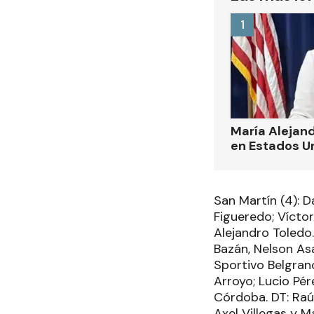
1
María Alejand
en Estados U
San Martín (4): D
Figueredo; Víctor
Alejandro Toledo.
Bazán, Nelson Asa
Sportivo Belgrano
Arroyo; Lucio Pé
Córdoba. DT: Raú
Axel Villegas y M