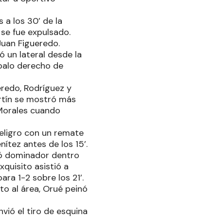
a los 30’ de la
 se fue expulsado.
Juan Figueredo.
ió un lateral desde la
 palo derecho de
eredo, Rodríguez y
artín se mostró más
 Morales cuando
peligro con un remate
ítez antes de los 15’.
tró dominador dentro
quisito asistió a
ra 1-2 sobre los 21’.
cto al área, Orué peinó
vió el tiro de esquina