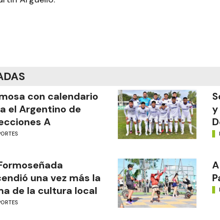
ADAS
mosa con calendario
S
a el Argentino de
y
ecciones A
D
PORTES
 Formoseñada
A
endió una vez más la
P
ma de la cultura local
PORTES