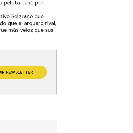
la pelota pasó por
.
ortivo Belgrano que
do que el arquero rival,
, fue más veloz que sus
BIR NEWSLETTER