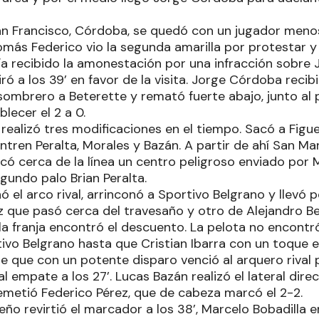
an Francisco, Córdoba, se quedó con un jugador menos 
omás Federico vio la segunda amarilla por protestar y
a recibido la amonestación por una infracción sobre 
iró a los 39’ en favor de la visita. Jorge Córdoba recib
ó sombrero a Beterette y remató fuerte abajo, junto al
lecer el 2 a 0.
ealizó tres modificaciones en el tiempo. Sacó a Figu
ntren Peralta, Morales y Bazán. A partir de ahí San M
acó cerca de la línea un centro peligroso enviado por
gundo palo Brian Peralta.
 el arco rival, arrinconó a Sportivo Belgrano y llevó 
 que pasó cerca del travesaño y otro de Alejandro Ben
, la franja encontró el descuento. La pelota no encon
ivo Belgrano hasta que Cristian Ibarra con un toque ex
 que con un potente disparo venció al arquero rival pa
al empate a los 27’. Lucas Bazán realizó el lateral dire
remetió Federico Pérez, que de cabeza marcó el 2-2.
ño revirtió el marcador a los 38’, Marcelo Bobadilla en