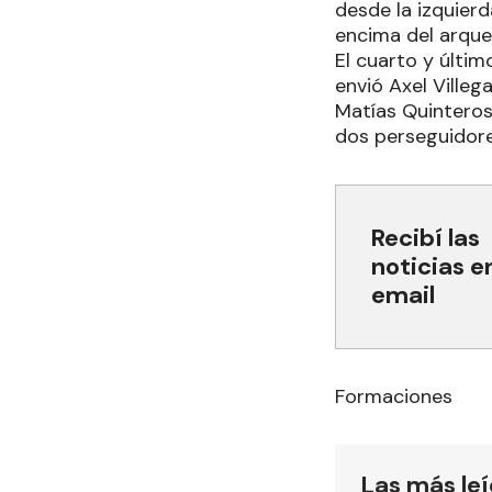
desde la izquierd
encima del arquer
El cuarto y últim
envió Axel Villeg
Matías Quinteros,
dos perseguidores
Recibí las
noticias e
email
Formaciones
Las más le