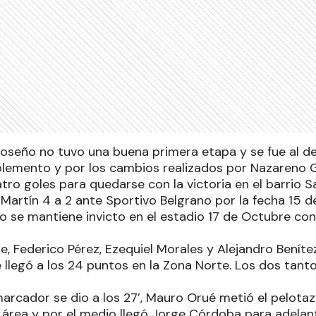
moseño no tuvo una buena primera etapa y se fue al 
plemento y por los cambios realizados por Nazareno G
ro goles para quedarse con la victoria en el barrio S
Martín 4 a 2 ante Sportivo Belgrano por la fecha 15 de
 se mantiene invicto en el estadio 17 de Octubre con 
e, Federico Pérez, Ezequiel Morales y Alejandro Benít
 llegó a los 24 puntos en la Zona Norte. Los dos tant
arcador se dio a los 27’, Mauro Orué metió el pelotaz
l área y por el medio llegó Jorge Córdoba para adelan