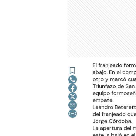
El franjeado for
abajo. En el com
otro y marcó cuat
Triunfazo de San 
equipo formoseño
empate.
Leandro Beterett
del franjeado que
Jorge Córdoba.
La apertura del m
este la bajó en e