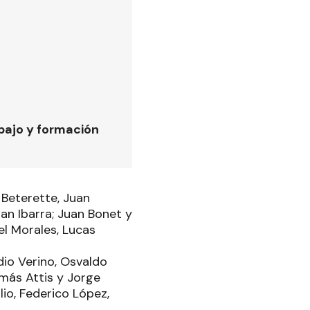
bajo y formación
 Beterette, Juan
ian Ibarra; Juan Bonet y
el Morales, Lucas
dio Verino, Osvaldo
más Attis y Jorge
io, Federico López,