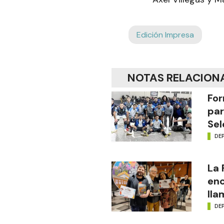
Edición Impresa
NOTAS RELACION
For
par
Sel
DE
La
enc
lla
DE