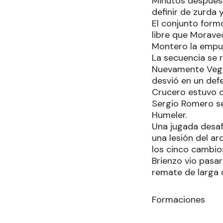
Minutos después 
definir de zurda 
El conjunto form
libre que Moravec
Montero la empuj
La secuencia se 
Nuevamente Vega 
desvió en un defe
Crucero estuvo c
Sergio Romero se 
Humeler.
Una jugada desaf
una lesión del a
los cinco cambio
Brienzo vio pasa
remate de larga d
Formaciones