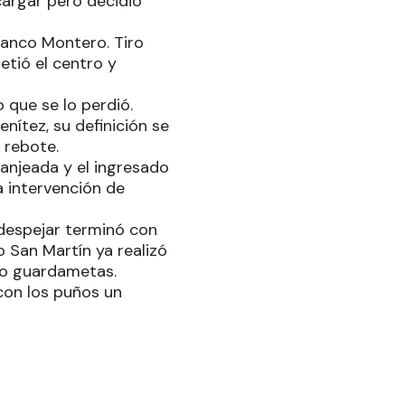
argar pero decidió
ranco Montero. Tiro
etió el centro y
 que se lo perdió.
ítez, su definición se
 rebote.
ranjeada y el ingresado
a intervención de
despejar terminó con
 San Martín ya realizó
mo guardametas.
con los puños un