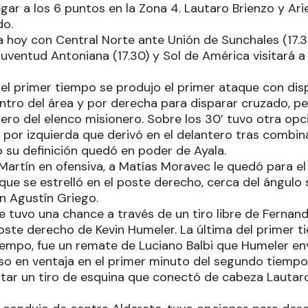
egar a los 6 puntos en la Zona 4. Lautaro Brienzo y Ar
do.
a hoy con Central Norte ante Unión de Sunchales (17.3
Juventud Antoniana (17.30) y Sol de América visitará 
del primer tiempo se produjo el primer ataque con dis
entro del área y por derecha para disparar cruzado, p
ero del elenco misionero. Sobre los 30’ tuvo otra opc
a por izquierda que derivó en el delantero tras combi
 su definición quedó en poder de Ayala.
Martín en ofensiva, a Matías Moravec le quedó para e
ue se estrelló en el poste derecho, cerca del ángulo s
n Agustín Griego.
e tuvo una chance a través de un tiro libre de Ferna
ste derecho de Kevin Humeler. La última del primer ti
iempo, fue un remate de Luciano Balbi que Humeler envi
so en ventaja en el primer minuto del segundo tiempo
tar un tiro de esquina que conectó de cabeza Lautar