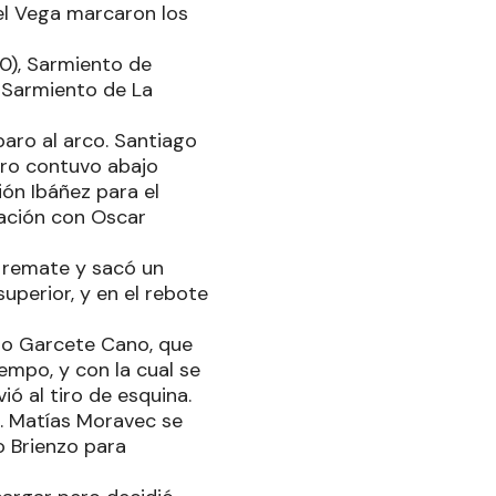
iel Vega marcaron los
0), Sarmiento de
a Sarmiento de La
paro al arco. Santiago
ero contuvo abajo
ión Ibáñez para el
nación con Oscar
l remate y sacó un
uperior, y en el rebote
ndo Garcete Cano, que
empo, y con la cual se
ó al tiro de esquina.
. Matías Moravec se
o Brienzo para