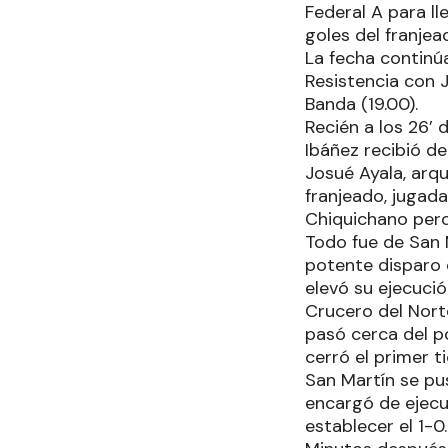
Federal A para ll
goles del franjea
La fecha continú
Resistencia con 
Banda (19.00).
Recién a los 26’ 
Ibáñez recibió d
Josué Ayala, arqu
franjeado, jugad
Chiquichano pero
Todo fue de San 
potente disparo q
elevó su ejecució
Crucero del Nort
pasó cerca del po
cerró el primer t
San Martín se pu
encargó de ejecu
establecer el 1-0.