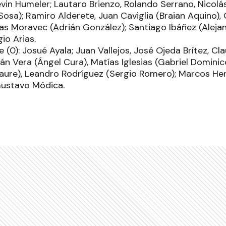
evin Humeler; Lautaro Brienzo, Rolando Serrano, Nicolá
Sosa); Ramiro Alderete, Juan Caviglia (Braian Aquino)
ías Moravec (Adrián González); Santiago Ibáñez (Aleja
io Arias.
 (0): Josué Ayala; Juan Vallejos, José Ojeda Brítez, Cl
lián Vera (Ángel Cura), Matías Iglesias (Gabriel Domin
aure), Leandro Rodríguez (Sergio Romero); Marcos H
Gustavo Módica.