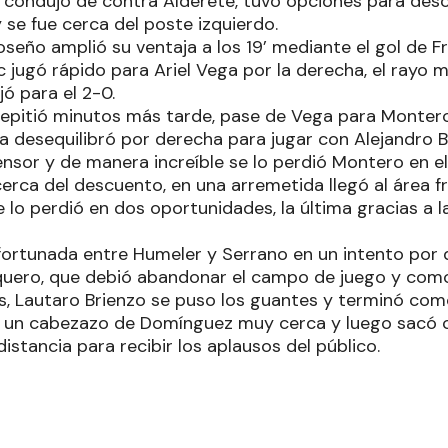
condujo de contra Alderete, tuvo opciones para desc
y se fue cerca del poste izquierdo.
oseño amplió su ventaja a los 19’ mediante el gol de F
 jugó rápido para Ariel Vega por la derecha, el rayo m
ó para el 2-0.
repitió minutos más tarde, pase de Vega para Montero
desequilibró por derecha para jugar con Alejandro Ben
nsor y de manera increíble se lo perdió Montero en el
erca del descuento, en una arremetida llegó al área f
lo perdió en dos oportunidades, la última gracias a l
ortunada entre Humeler y Serrano en un intento por 
rquero, que debió abandonar el campo de juego y como
s, Lautaro Brienzo se puso los guantes y terminó co
r un cabezazo de Domínguez muy cerca y luego sacó 
istancia para recibir los aplausos del público.