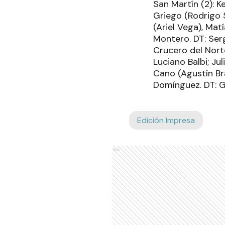
San Martín (2): K
Griego (Rodrigo 
(Ariel Vega), Mat
Montero. DT: Serg
Crucero del Norte
Luciano Balbi; Ju
Cano (Agustín Br
Domínguez. DT: 
Edición Impresa
Ads