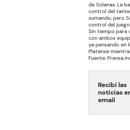
de Solanas. La ba
control del tante
sumando, pero Sa
control del jueg
Sin tiempo para u
con ambos equipo
ya pensando en l
Platense mientra
Fuente: Prensa In
Recibí las
noticias e
email