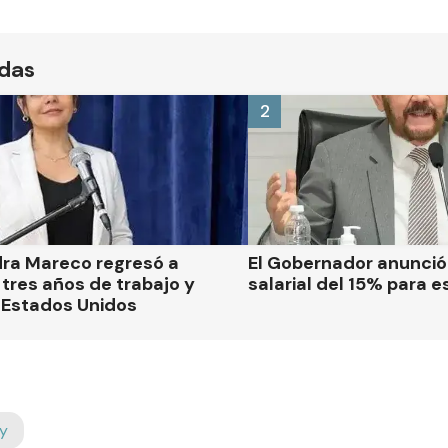
ídas
2
dra Mareco regresó a
El Gobernador anunci
tres años de trabajo y
salarial del 15% para e
 Estados Unidos
y