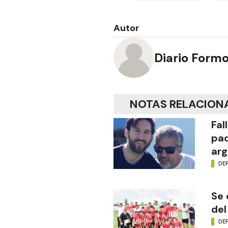
Autor
Diario Form
NOTAS RELACION
Fal
pad
arg
DE
Se 
del
DE