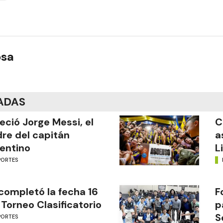
osa
ADAS
leció Jorge Messi, el
C
re del capitán
a
entino
L
PORTES
completó la fecha 16
F
 Torneo Clasificatorio
p
S
PORTES