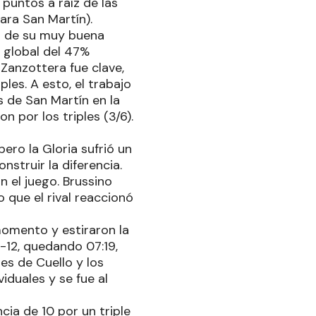
 puntos a raíz de las
ara San Martín).
o de su muy buena
o global del 47%
Zanzottera fue clave,
les. A esto, el trabajo
s de San Martín en la
n por los triples (3/6).
ero la Gloria sufrió un
struir la diferencia.
n el juego. Brussino
 que el rival reaccionó
momento y estiraron la
-12, quedando 07:19,
es de Cuello y los
viduales y se fue al
cia de 10 por un triple