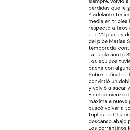
siempre, volvió a
pérdidas que le g
Y adelante tenie
media en triples
respecto a tiros
con 22 puntos de 
del pibe Matías 
temporada, contab
La dupla anotó 3
Los equipos tuvie
bache con algunas
Sobre el final de
convirtió un dobl
y volvió a sacar v
En el comienzo d
máxima a nueve p
buscó volver a to
triples de Chiari
descanso abajo p
Los correntinos l