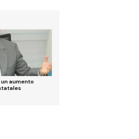
ó un aumento
statales