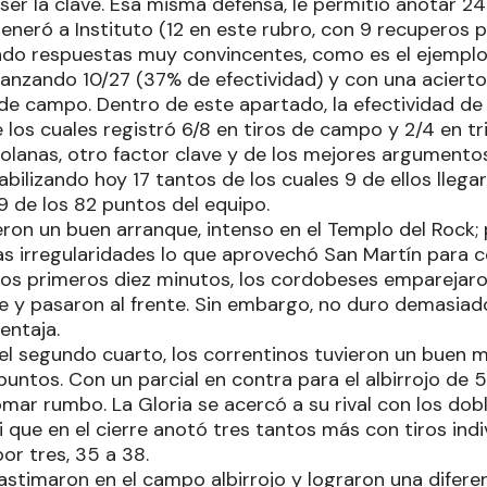
 ser la clave. Esa misma defensa, le permitió anotar 24
eneró a Instituto (12 en este rubro, con 9 recuperos p
ndo respuestas muy convincentes, como es el ejempl
 lanzando 10/27 (37% de efectividad) y con una aciert
 de campo. Dentro de este apartado, la efectividad de 
los cuales registró 6/8 en tiros de campo y 2/4 en trip
Solanas, otro factor clave y de los mejores argumento
ilizando hoy 17 tantos de los cuales 9 de ellos llegaro
9 de los 82 puntos del equipo.
ron un buen arranque, intenso en el Templo del Rock; p
 irregularidades lo que aprovechó San Martín para con
 los primeros diez minutos, los cordobeses emparejaro
e y pasaron al frente. Sin embargo, no duro demasiado
entaja.
el segundo cuarto, los correntinos tuvieron un buen 
untos. Con un parcial en contra para el albirrojo de 5
mar rumbo. La Gloria se acercó a su rival con los dobl
ni que en el cierre anotó tres tantos más con tiros indi
or tres, 35 a 38.
astimaron en el campo albirrojo y lograron una diferen